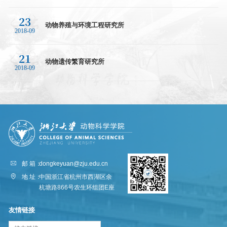
23
动物养殖与环境工程研究所
2018-09
21
动物遗传繁育研究所
2018-09
邮 箱：
dongkeyuan@zju.edu.cn
地 址：
中国浙江省杭州市西湖区余
杭塘路866号农生环组团E座
友情链接