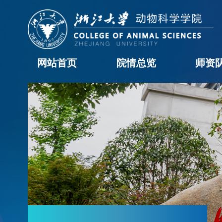
网站首页
院情总览
师资
学院概况
历任领导
现任领导
机构设置
学院黄页
科室职责
办事流程
院长信箱
教职工
学科
访问
博士