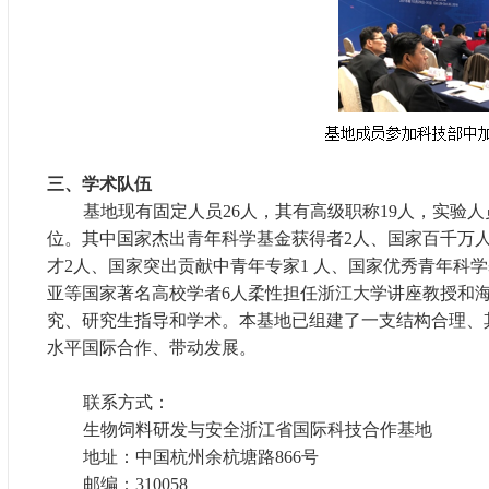
三、学术队伍
基地现有固定人员
26
人，其有高级职称
19
人，实验人
位。
其中国家杰出青年科学基金获得者
2
人、国家百千万
才
2
人、
国家突出贡献中青年专家
1
人、
国家优秀青年科学
亚等国家著名高校学者
6
人柔性担任浙江大学讲座教授和
究、研究生指导和学术。本基地已组建了一支结构合理、
水平国际合作、带动发展。
联系方式：
生物饲料研发与安全浙江省国际科技合作基地
地址：中国杭州余杭塘路
866
号
邮编：
310058