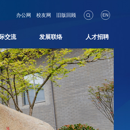
办公网
校友网
旧版回顾
EN
际交流
发展联络
人才招聘
海外见闻
国际会议
交流项目
暑期学校
校友联络
教育基金
捐赠途径
捐赠鸣谢
捐赠用途
教师招聘
博后招聘
员工招聘