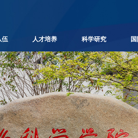
队伍
人才培养
科学研究
国
名录
队伍
学者
后
本科生教育
研究生教育
学生工作
教学相长
创新创业
科研进展
科研团队
平台机构
科研成果
社会服务
学术期刊
企业出题
成果转化
公用平台
学术交流