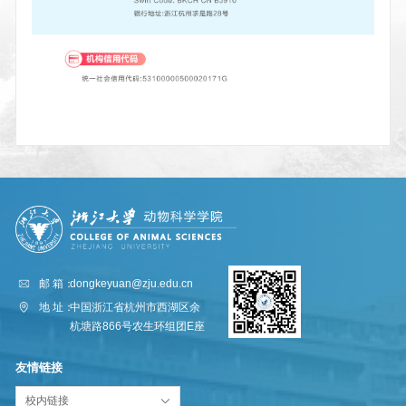
邮 箱：
dongkeyuan@zju.edu.cn
地 址：
中国浙江省杭州市西湖区余
杭塘路866号农生环组团E座
友情链接
校内链接