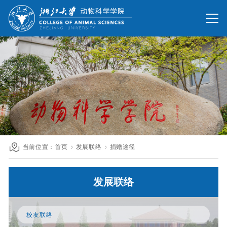
网站首页
办公网
校友网
旧版回顾
院情总览
师资队伍
人才培养
科学研究
国际交流
当前位置：
首页
发展联络
捐赠途径
发展联络
发展联络
人才招聘
英文网站
校友联络