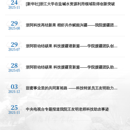
24
[新华社]浙江大学在盐碱水资源利用领域取得创新突破
2025-11
29
浙阿科技再结新果 稻虾共作赋能兴疆——我院援疆团队
2025-08
成功探索水稻-澳洲淡水龙虾综合种养新模式
29
浙阿联动结硕果 科技援疆谱新篇——学院援疆团队创新
2025-07
模式助力沙漠盐碱地成“鱼米仓”
28
浙阿联动结硕果 科技援疆育新篇——学院援疆团队助力
2025-05
阿克苏乡村振兴纪实
03
甜蜜事业里的共同富裕路 ——科技特派员王友明助力文
2021-12
成县高质量发展、实现共同富裕
25
中央电视台专题报道我院王友明老师科技助农事迹
2021-11