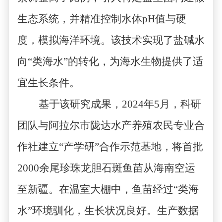
生态系统，并精准控制水体
pH
值与硬
度，模拟海洋环境。该技术实现了盐碱水
向
“
类海水
”
的转化，为海水生物提供了适
宜生长条件。
基于该研究成果，
2024
年
5
月，科研
团队与阿拉尔市陇达水产养殖农民专业合
作社建立
“
产学研
”
合作示范基地，将首批
2000
余尾珍珠龙胆石斑鱼苗从海南空运
至新疆。在温室大棚中，鱼苗经过
“
类海
水
”
环境驯化，生长状况良好。生产数据