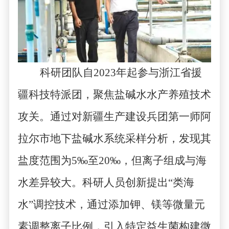
科研团队自
2023
年起参与浙江省援
疆科技特派团，聚焦盐碱水水产养殖技术
攻关。通过对新疆生产建设兵团第一师阿
拉尔市地下盐碱水系统采样分析，发现其
盐度范围为
5‰
至
20‰
，但离子组成与海
水差异较大。科研人员创新提出
“
类海
水
”
调控技术，通过添加钾、镁等微量元
素调整离子比例，引入特定益生菌构建微