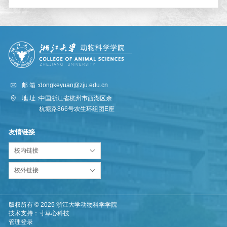
邮 箱：
dongkeyuan@zju.edu.cn
地 址：
中国浙江省杭州市西湖区余
杭塘路866号农生环组团E座
友情链接
校内链接
校外链接
版权所有 © 2025 浙江大学动物科学学院
技术支持：
寸草心科技
管理登录