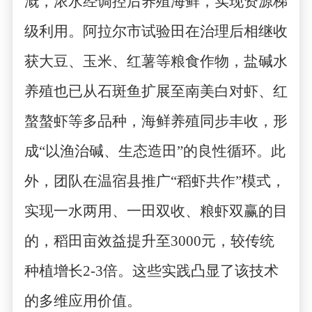
溉，浓水经调控后养殖海鲜，实现资源梯
级利用。阿拉尔市试验田在治理后相继收
获大豆、玉米、红薯等粮食作物，盐碱水
养殖也已从石斑鱼扩展至南美白对虾、红
螯螯虾等多品种，海鲜养殖同步丰收，形
成
“
以渔治碱、生态造田
”
的良性循环。此
外，团队在温宿县推广
“
稻虾共作
”
模式，
实现一水两用、一田双收、粮虾双赢的目
的，稻田亩效益提升至
3000
元，较传统
种植增长
2-3
倍。这些实践凸显了该技术
的多维应用价值。