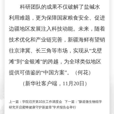
科研团队的成果不仅破解了盐碱水
利用难题，更为保障国家粮食安全、促进
边疆地区发展注入科技动能。未来，随着
技术优化和产业链完善，新疆海鲜有望销
往京津冀、长三角等市场，实现从
“
戈壁
滩
”
到
“
金银滩
”
的跨越，为全球类似地区
提供可借鉴的
“
中国方案
”
。（何花）
（新华社客户端，
11
月
20
日）
上一篇：
学院召开第10次工作调度会
下一篇：
“肠道微生物组学
研究开启蜜蜂健康守护新篇章”学术报告会举行