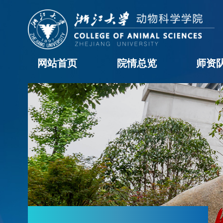
网站首页
院情总览
师资
学院概况
历任领导
现任领导
机构设置
学院黄页
科室职责
办事流程
院长信箱
教职工
学科
访问
博士