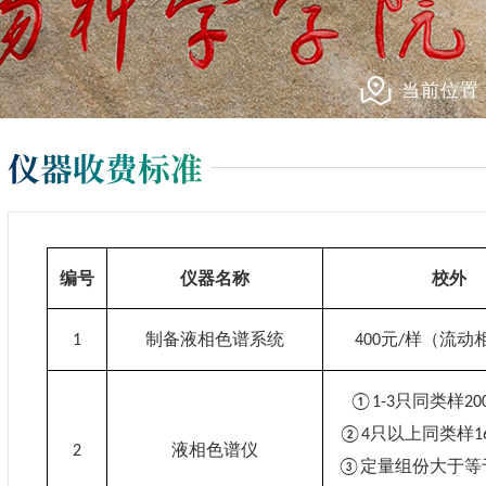
当前位置
仪器收费标准
编号
仪器名称
校外
制备液相色谱系统
元
样（流动
1
400
/
只同类样
①1-3
20
只以上同类样
②4
1
液相色谱仪
2
定量组份大于等
③