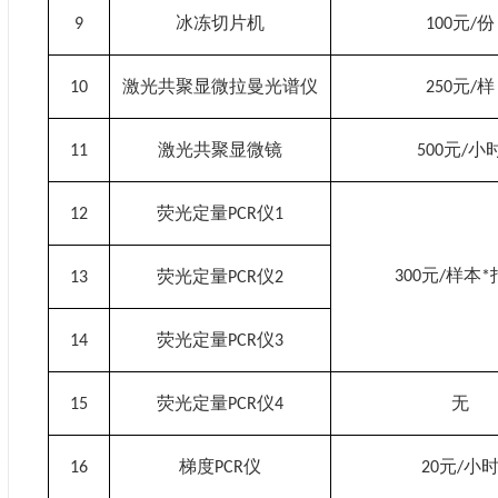
冰冻切片机
元
份
9
100
/
激光共聚显微拉曼光谱仪
元
样
10
250
/
激光共聚显微镜
元
小
11
500
/
荧光定量
仪
12
PCR
1
元
样本
荧光定量
仪
300
/
*
13
PCR
2
荧光定量
仪
14
PCR
3
荧光定量
仪
无
15
PCR
4
梯度
仪
元
小
16
PCR
20
/