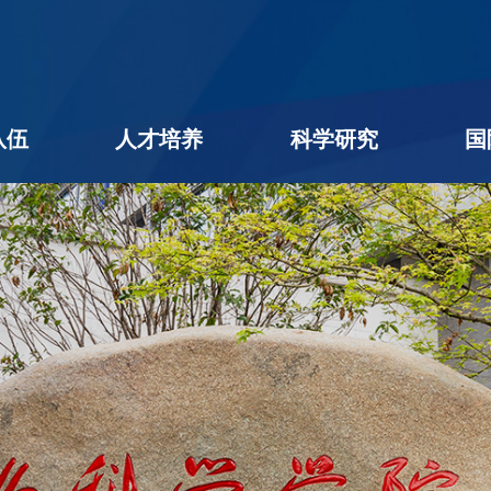
队伍
人才培养
科学研究
国
名录
队伍
学者
后
本科生教育
研究生教育
学生工作
教学相长
创新创业
科研进展
科研团队
平台机构
科研成果
社会服务
学术期刊
企业出题
成果转化
公用平台
学术交流