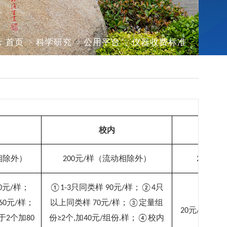
：
首页
科学研究
公用平台
仪器收费标准
校内
相除外）
元
样（流动相除外）
元
小
200
/
20
/
元
样；
只同类样
元
样
；
只
0
/
①1-3
90
/
②4
元
样
；
以上同类样
元
样
；
定量组
60
/
70
/
③
元
小时（
20
/
于
个加
份
个
加
元
组份
样
；
校内
2
80
≥2
,
40
/
.
④