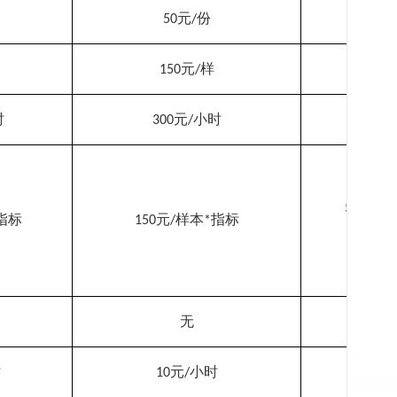
元
份
元
50
/
25
/
元
样
150
/
时
元
小时
300
/
1
元
50
/run
指标
元
样本
指标
150
/
*
超过
无
时
元
小时
10
/