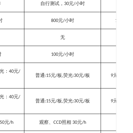
样
自行测试
，
元
小时
30
/
时
元
小时
元
样
800
/
12
/
无
3
时
元
小时
100
/
光：
元
40
/
普通
元
板
荧光
元
板
元
:15
/
,
:30
/
9
/10min,
光：
元
40
/
普通
元
板
荧光
元
板
元
:15
/
,
:30
/
9
/10min,
元
观察、
照相
元
50
/h
CCD
30
/h