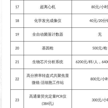
超离心机
元
小
17
80
/
化学发光成像仪
元
分
18
40
/20
全自动菌落计数器
无
19
基因枪
元
枪
20
500
/
生物芯片分析系统
元
样
人，
21
6200
/
/
640
高分辨率转盘式共聚焦显
元
小
22
800
/
微镜
活细胞工作站
-
高通量荧光定量
仪
PCR
元
小
23
300
/
孔
(
384
)