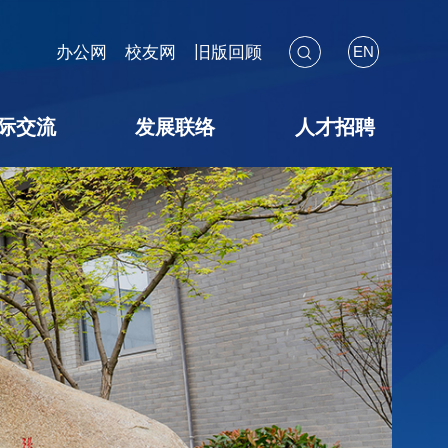
办公网
校友网
旧版回顾
EN
际交流
发展联络
人才招聘
海外见闻
国际会议
交流项目
暑期学校
校友联络
教育基金
捐赠途径
捐赠鸣谢
捐赠用途
教师招聘
博后招聘
员工招聘