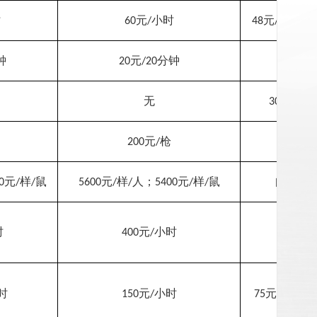
时
元
小时
元
小时，
60
/
48
/
钟
元
分钟
20
/20
1
无
元
小
30
/
元
枪
200
/
元
样
鼠
元
样
人；
元
样
鼠
自带芯
0
/
/
5600
/
/
5400
/
/
时
元
小时
400
/
3
时
元
小时
元
小
150
/
75
/1.5