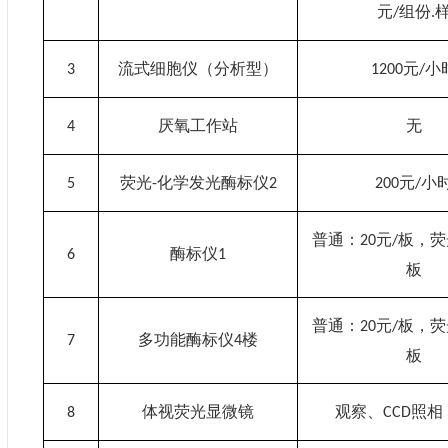
元
组份
/
.
流式细胞仪（分析型）
元
小
3
1200
/
厌氧工作站
无
4
荧光
化学发光酶标仪
元
小
5
-
2
200
/
普通：
元
板，荧
20
/
酶标仪
6
1
板
普通：
元
板，荧
20
/
多功能酶标仪
楼
7
4
板
体视荧光显微镜
观察、
照相
8
CCD