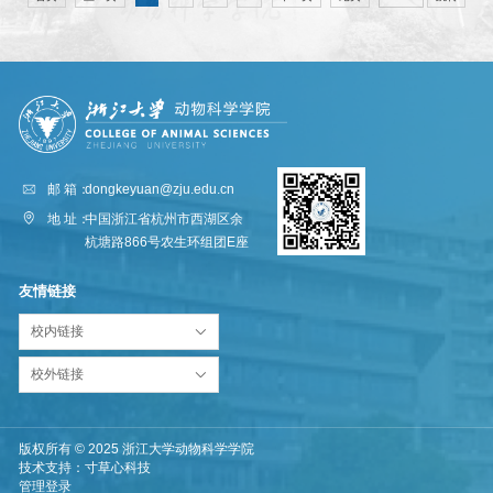
邮 箱：
dongkeyuan@zju.edu.cn
地 址：
中国浙江省杭州市西湖区余
杭塘路866号农生环组团E座
友情链接
校内链接
校外链接
版权所有 © 2025 浙江大学动物科学学院
技术支持：
寸草心科技
管理登录