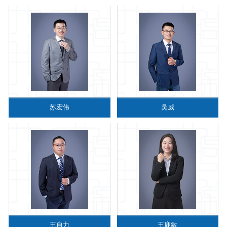
苏宏伟
吴威
王自力
王鹿敏