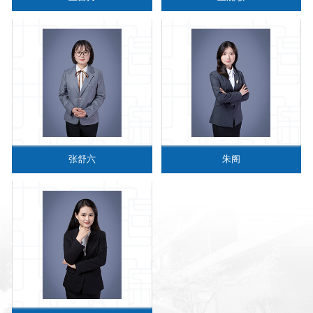
张舒六
朱阁