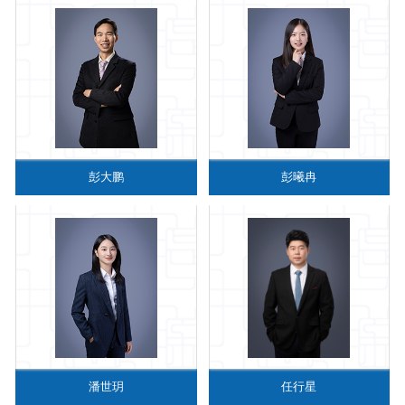
彭大鹏
彭曦冉
潘世玥
任行星