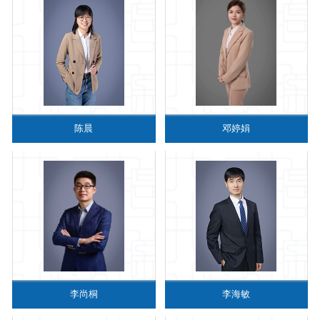
陈晨
邓婷娟
李尚桐
李海敏