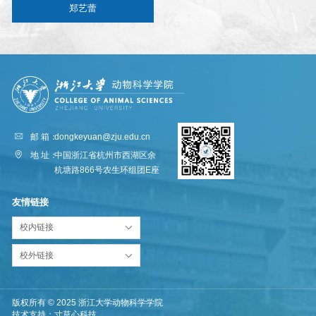
郑艺蕾
邮 箱：
dongkeyuan@zju.edu.cn
地 址：
中国浙江省杭州市西湖区余
杭塘路866号农生环组团E座
友情链接
校内链接
校外链接
版权所有 © 2025 浙江大学动物科学学院
技术支持：
寸草心科技