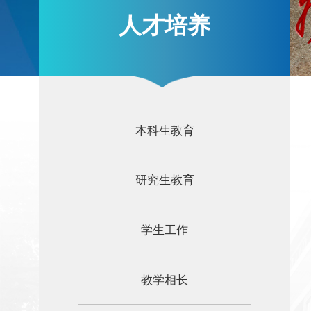
人才培养
本科生教育
研究生教育
学生工作
教学相长