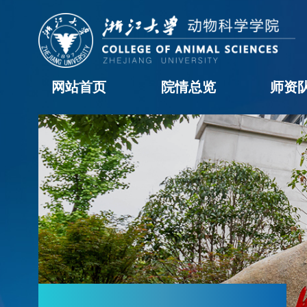
网站首页
院情总览
师资
学院概况
历任领导
现任领导
机构设置
学院黄页
科室职责
办事流程
院长信箱
教职工
学科
访问
博士