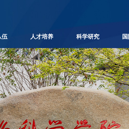
队伍
人才培养
科学研究
国
名录
队伍
学者
后
本科生教育
研究生教育
学生工作
教学相长
创新创业
科研进展
科研团队
平台机构
科研成果
社会服务
学术期刊
企业出题
成果转化
公用平台
学术交流