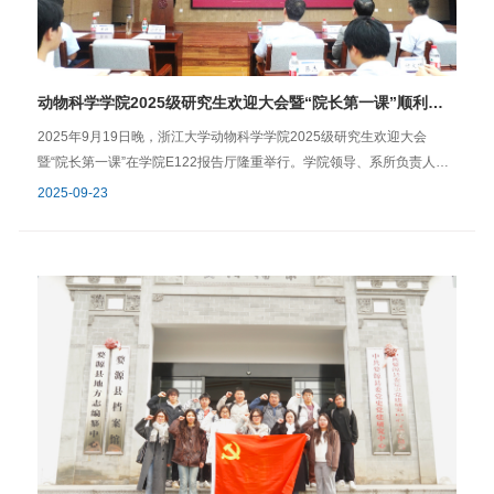
人报名、院校党组织推荐与组织（人事）部门考试考核相结合的方式；
机关事业单位招录则主要通过指定系统报名，以笔试和面试为主，无需
院校推荐。 之后，应好老师阐述了党政机关工作人员应具备的核心素
养。他强调，立志从事选调生和机关事业单位的同学思想上要不断提高
动物科学学院2025级研究生欢迎大会暨“院长第一课”顺利举行
政治站位，坚持以习近平新时代中国特色社会主义思想为指导，胸怀“国
之大者”，强化政治意识，坚决维护党中央权威和集中统一领导，始终在
2025年9月19日晚，浙江大学动物科学学院2025级研究生欢迎大会
思想上、政治上、行动上同党中央保持高度一致。他还结合“办文”“办
暨“院长第一课”在学院E122报告厅隆重举行。学院领导、系所负责人、
事”“办会”三大实务环节，分享了在党政机关工作中应掌握的方法与要
德育导师代表、相关科室老师与全体2025级研究生齐聚一堂，共同开启
2025-09-23
点。 在讲座问答环节，同学们积极踊跃地围绕宣讲内容，结合自身备考
新学期的征程。学院党委书记丁立仲，副院长（主持工作）晏向华、学
与职业规划中遇到的困惑踊跃提问。应好老师逐一作出细致解答。现场
院副院长单体中、师福山、郑火青，党委副书记任思丹，动物科技系主
交流气氛热烈，同学们纷纷表示收获颇丰，对未来的就业选择有了更清
任张坤、动物医学系主任谭勋、饲料科学研究所副所长杜华华，导师代
晰的认识。 本次讲座是学院践行以“学生成长为中心”思政工作理念的具
表、奶业科学研究所教授王佳堃，研究生德育导师代表、辅导员及相关
体体现，是学院进一步引导学生面向国家重点行业、重点地域和重点行
科室负责人等出席了本次大会。大会由学院党委副书记任思丹主持。
业高质量就业的重要举措。本次讲座有效帮助了有志于进入党政机关工
当庄严的国歌声在报告厅内响起，大会正式拉开帷幕。学院党委书记丁
作的学子深入了解人才选拔要求和学校相关政策，为实现更充分、更高
立仲首先致欢迎辞，他代表学院对2025级新生的到来表示最热烈的欢
质量的就业奠定坚实基础。 图文｜叶禹希 邹骏宇 殷旭东 审核｜乔恒
迎。他殷切勉励大家珍惜这宝贵的时光，明确自己的目标，勇敢地肩负
宇动物科学学院团委2025年10月27日
起时代赋予的使命，在科学探索的道路上，不断锤炼科研思维和坚韧品
格，在无数次的挑战中保持坚定的信心与顽强的定力，努力提升自己的
核心能力，以从容的姿态应对时代的风云变幻。最后，丁书记满怀期望
地对新生们说：“希望大家能沉下心来，不断提升自己的综合实力，既收