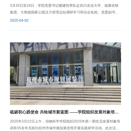
《团结奋进，求是创新，师生携手高质量共建动物科学学院》为题，为
县紧紧围绕“发展全域旅游，建设最美乡村”战略目标，全力建设婺源
3月26日至28日，学院党委书记楼建悦带队赴四川农业大学、德康农牧
2025级研究生新同学带来了一场精彩的报告。他深情回顾了浙江大学自
县“四好农村路”，形成“路路皆景，处处如画”的最美乡村交通新画卷。婺
集团、大熊猫国家公园汶川管理总站调研学习和访企拓岗。党委副书记
求是学堂以来的辉煌发展历程，深刻阐释了“求是创新”校训的深厚内涵与
源依靠交通带来的便捷优势，践行新发展理念，实施“发展全域旅游、建
任思丹、院长助理师福山、团委书记乔恒宇等一同参加。学院一行首先
2025-04-02
时代意义，他强调学校正加快迈向世界一流大学前列，鼓励新生们以强
设最美乡村”战略，大力推进农旅融合发展，走出了乡村振兴的“婺源模
到访四川农业大学动物科技学院、动物医学院，四川农业大学原副校长
农兴农为己任，聚焦国家种业振兴、粮食安全等重大需求，充分发挥多
式”。旅游业的发展不仅是第三产业的勃兴，也拉动了第一产业农产品的
陈代文、动物科技学院院长朱砺、动物科技学院党委副书记杨雪、动物
学科交叉的显著优势，努力攻克健康养殖中的关键难题，做“顶天立地”的
畅销和第二产业旅游商品加工业的快速崛起，“一叶两花一蜜”（茶叶、皇
医学院副院长陈正礼、动物医学院党委副书记宋三多等领导及相关科室
研究，为国家的农业发展贡献自己的智慧与力量。 本次欢迎大会暨“院长
菊、油菜花、蜜蜂）得到快速发展。婺源同时成功打造了“保护与开发齐
负责人围绕学科建设、党建和思政、学生工作等方面展开交流。调研座
第一课”，作为2025级研究生始业教育的重要环节，成功助力新同学迅速
头并进、生态与文化珠联壁合” 的生态文明美丽样本，已规划建立自然生
谈会后，面向四川农大动物科学和动物医学专业本科生举行了研究生招
融入学院氛围，明晰学业目标，铸就崇高理想。愿全体新动科人铭记师
态型、珍稀动物型、水源涵养型等六类自然保护小区193处，绿化公路
生宣讲会。学院一行来到四川德康农牧集团总部开展访企拓岗活动并看
长期许，传承求是精神，在浙大动科院的广阔舞台上，以青春之笔书写
500多公里，划定县域国土面积的54.23%为生态保护红线，以人大决议
望在德康工作的校友。通过参观和座谈交流，对公司的企业文化、发展
壮丽华章，为动物科学事业的腾飞砥砺奋进，向着宏伟目标奋勇前行，
方式实行天然阔叶林长期禁伐，成为亚洲越冬鸳鸯最多的地方，也是“鸟
历程、业务板块、人才招聘等情况有了更全面深入的了解，并围绕着人
开创更加灿烂的未来！ 文/何芳图/姜馨雅 学院学工办2025年9月23日
中大熊猫”蓝冠噪鹛的栖息地。一代人有一代人的使命，一代人有一代人
才招聘、校企合作等方面进行了深入交流。学院2023届毕业生廖思豪、
的担当。婺源的实践探索，是牢记习近平总书记殷殷嘱托、把“愿景图”变
2024届毕业生田野参加了座谈，他们深情回顾了在学院学习生活的经
成美好“实景画”的生动体现，支部通过实地走访和调研江西省婺源县，探
历，介绍了在德康集团工作的情况，并表示将继续秉承“求是创新”的校训
寻乡村振兴与生态文明和谐发展的实践“密码”，体会新时代党对“三农”工
精神和“不用扬鞭自奋蹄”的动科精神在新的岗位发光发热。 学院一行赴
作的全面领导，为今后更好地投入到开拓新时代乡村振兴之路中积累经
汶川县走访调研期间，与汶川县人民政府签订了共建大学生社会实践基
砥砺初心践使命 共绘城市新蓝图 ——学院组织发展对象培训班学员赴杭州市城市规划展览馆开展现场教学
验。 特动系教工党支部特种经济动物科学系研究生第四党
地协议，并为社会实践基地授牌，并到大熊猫国家公园汶川管理总站博
支部2025年4月5日
士工作站实地考察，双方围绕学生社会实践、科研合作、社会服务等开
2025年3月22日上午，动物科学学院组织2025年第一期党员发展对象培
展了交流。 通过本次赴四川的调研学习和访企拓岗活动，进一步加强了
训班35名学员前往杭州市城市规划展览馆开展实践研学活动。此次活动