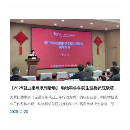
的顽疾提供了安全、有效的“中国方案”。沈婷向同学们介绍了数字化驱动
深刻体悟法治精神与党的历史，进一步强化预备党员的宪法意识、党性
的遗传改良体系。依托“基因智能+数据智能”双引擎，实现了育种准确性
修养与使命担当，实现理论教育与历史熏陶的深度融合。 五四宪法历史
的大幅提升，通过构建“非侵入式图像采集-AI识别-基因分析”的智能闭
资料陈列馆是新中国第一部宪法——1954年宪法的起草地。馆内通过大
环，推动传统育种向精准化、智能化变革。两位行业专家通过生动形象
量珍贵的文物、文献资料、历史图片和多媒体展示，生动再现了宪法起
的语言，向与会的师生介绍了当今世界先进的生物育种技术和进展，极
草、讨论、通过的历史场景与光辉历程。学员们跟随讲解员的引导，依
大开拓了同学们的视野，加深了对现代畜牧行业的了解。技术交流环节
次参观了“制定五四宪法的历史背景”“毛泽东主持宪法起草”“宪法草案的全
之后，人才职业选择方面，学院师生和企业负责人做了意见交流。顾银
民讨论”“五四宪法的诞生与深远影响”等核心展区。在一件件实物、一幅
银就研究生普遍关注的职业选择及职场发展做了分享和交流。她指出，
幅照片前，学员们驻足凝视，深入了解了宪法起草期间鲜为人知的故
随着畜牧业向技术密集型加速转型，具备跨界能力的复合型人才与各项
事，深刻感受了老一辈革命家与人民群众共同铸就的根本法基石所蕴含
工作都会有更高适配度，而在职场业务中，深入产业前沿务实工作才能
的民主精神与法治初心。 此次沉浸式的参观学习，不仅是一次对法治历
实现个人的真正成长。同学们就职业发展相关问题做了提问交流。本次
史脉络的清晰梳理，更是一堂生动的党性教育与理想信念课。通过回顾
活动以行业报告、技术分享、现场交流为载体，动物科学学院师生走出
五四宪法的诞生历程，学员们深刻认识到坚持党的领导、人民当家作
实验室、深入产业一线，近距离领略现代畜牧业的科技实力与发展变
主、依法治国有机统一的历史必然性与现实重要性。大家纷纷表示，作
【2025就业指导系列活动】 动物科学学院生涯委员院级培训专题宣讲会圆满举行
革，明晰了科研方向与种业振兴的结合点，聚焦产业技术攻关与人才培
为新时代的预备党员，更应自觉尊崇宪法、学习宪法、遵守宪法、维护
养创新，为师生带来一场高水平的产业前沿“大课”，是学院深化产教融合
宪法、运用宪法，将法治精神内化于心、外化于行，将学习所得转化为
为紧扣团中央《促进青年就业三年行动方案》的核心任务，响应学校就
的生动实践。未来学院将持续搭建优质校企合作平台，助力学子立足产
坚定理想信念、提升党性觉悟、服务国家发展的实际行动。 文/陆美涛
业工作整体布局，动物科学学院以推动毕业生高质量就业为导向，强化
业前沿、深耕专业领域、成长成才。 附：参与学生感想 高炜，2024级
图/学生党建中心学院学工办2025年12月11日
在校生“大生涯”教育观培育这一关键环节，赋能生涯委员队伍。2025年
2025-11-20
畜牧专业硕士生：为期半天的参观让我对现代生猪育种产业的核心技术
11月20日晚，学院特邀请学校就业指导与服务中心副主任杨倩，为本院
与全球发展格局有了全新的认识。在PIC中国多位高管的介绍下，我系统
全体生涯委员及同学们带来《AI时代求职攻略——从求职到准备offer落
地了解了先进的种猪的选育流程，抗蓝耳病猪的研发及认证过程令我印