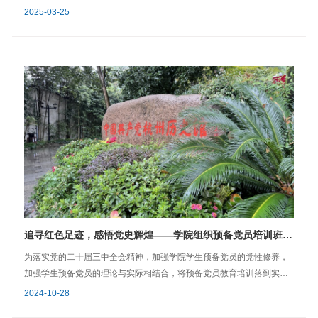
学院与兄弟高校、行业龙头企业和西部地方政府的联系和交流，为毕业
旨在通过沉浸式学习，深化学员对杭州城市发展与治理的认知，强化党
2025-03-25
生高质量就业、研究生招生宣传、学生服务野生动物保护社会实践等进
性修养与社会责任感，将理论学习与社会实践深度融合。杭州市城市规
一步拓宽了渠道。 图/文 乔恒宇 学院学工办
划展览馆作为杭州市规划和自然资源宣教的重要平台，通过立体模型、
2025年4月2日
多媒体互动、沙盘设计等现代化展陈手段，全景呈现杭州的历史文脉、
当代成就与未来蓝图。学员们跟随讲解员依次参观了“城市历史”“规划历
程”“生态保护”“未来愿景”等主题展区，深入了解杭州城市发展以及城市规
划背后的科学逻辑与社会需求。通过本次实践研学活动，进一步强化了
发展对象培训班学员服务社会、扎根实践的使命感，深刻体悟新时代共
产党员的使命担当。通过将理论转化为规划实践中的思考与行动，学员
们切实增强了运用党的创新理论指导实践的能力，为早日成为合格共产
党员筑牢思想与实践根基。 文/陶星宇图/学生党建中心学院学工办2025
年3月25日
追寻红色足迹，感悟党史辉煌——学院组织预备党员培训班学员赴中国共产党杭州历史馆开展现场教学
为落实党的二十届三中全会精神，加强学院学生预备党员的党性修养，
加强学生预备党员的理论与实际相结合，将预备党员教育培训落到实
处，2024年10月26日，动物科学学院组织2024年秋冬学期预备党员培
2024-10-28
训班学员16人，来到中国共产党杭州历史馆，开展红色党史教育暨院级