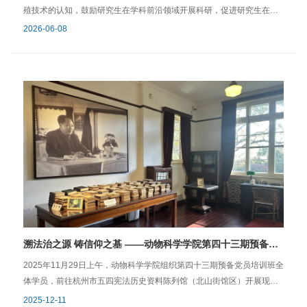
晰自身定位，稳步落实就业行动。 会议最后一项议程，学院团委书记、
殖技术的认知，鼓励研究生在学科前沿领域开展科研，促进研究生在行
研究生辅导员乔恒宇就毕业生专项工作进行专题讲解。他围绕毕业时间
业头部企业高质量就业，2026年6月4日，浙江大学动物科学学院副院长
2026-06-08
节点、毕业填报材料、档案转接流程及相关注意事项，为同学们逐项梳
单体中、党委副书记任思丹、育种团队王振研究员、团委书记乔恒宇等4
理了毕业季需要完成的各项事务流程。他强调，每一份档案材料、每一
位老师带领学院13名研究生同学来到上海，走进全球领先的种猪育种企
项手续、每一个时间节点都与同学们切身相关，希望同学们高度重视，
业皮埃西（上海）农业科技有限公司（PIC中国）开展“师生同行共赴产
积极配合。 本次动员大会是动物科学学院加强对20277届毕业生的就业
业前沿面”校企研学交流活动。PIC中国人力资源总监顾银银，PIC中国首
指导，引导毕业生面向国家重点地域、重点领域和重点行业就业的重要
席技术官（CTO）David Casey博士，PIC中国战略市场总监王潇，PIC
举措。通过本次大会，提升了27届毕业生抢抓就业先机，主动谋划职业
中国产品开发总监沈婷等公司高管接待了浙江大学动物科学学院师生一
路径的意识，营造了以学生出口为导向，全面加强“双一流”建设的良好氛
行。在带领学院师生参观了PIC中国总部办公区后，王潇在会议室为学院
围。 图：学院团委文宣部文：项锡恩 学院学工办2026年7月9日
师生系统梳理了中国生猪产业的发展脉络与未来趋势。她指出，中国作
为全球最大的猪肉生产与消费国，行业正经历从“量的积累”向“质的飞
跃”转型的关键期。面对市场波动与疫病挑战，产业破局的核心在于遗传
潜力的充分挖掘与繁育技术的进步。作为全球最大的种猪公司，PIC围绕
高产性能、高增重、抗逆性及肉质价值四大育种目标，通过基因技术革
新，服务中国核心牧场，构建具有中国特色的遗传改良体系。在产业分
溯法治之源 铸信仰之基 ——动物科学学院第四十三期预备党员培训班赴五四宪法历史资料陈列馆开展现场教学
析之后，David Casey博士和沈婷博士分别介绍了基因编辑技术在防治
生猪蓝耳病方面的技术原理与应用以及数字化驱动的现代智慧养殖技
2025年11月29日上午，动物科学学院组织第四十三期预备党员培训班全
术。Casey博士阐释了通过CRISPR技术精准敲除病毒受体结合位点，
体学员，前往杭州市五四宪法历史资料陈列馆（北山街馆区）开展现场
在不引入外源基因的前提下赋予猪只抗病特性，为解决困扰全球养猪业
实践教学活动。此次活动旨在通过追溯新中国第一部宪法的诞生历程，
2025-12-11