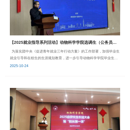
神力量，筑牢信仰之基，切实强化参训学院的党性修养与使命担当，为
学员们搭建了“从理论到实践、从书本到现场”的学习桥梁，进一步强化了
用习近平新时代中国特色社会主义思想武装头脑的政治自觉，深化了
对“党员身份意味着责任与奉献”的认知，为早日成为一名合格的共产党员
奠定了坚实的思想与实践基础。 文/李莉莉图/学生党建中心学院学工办
2025年10月28日
【2025就业指导系列活动】动物科学学院选调生（公务员、事业单位）就业方向就业讲座圆满举行
为落实团中央《促进青年就业三年行动方案》的工作部署，加强毕业生
就业引导和在校生的生涯规划教育，进一步引导动物科学学院毕业生高
质量就业，2025年10月24日下午，学院邀请学校就业指导与服务中心就
2025-10-24
业指导部部长应好为学院2026届毕业生带来党政机关就业去向解析讲
座，为同学们详解选调生及机关、事业单位的就业政策、就业趋势，并
开展相关技能指导。学院团委书记乔恒宇，团委副书记吴润秋及学院
本、研学生60余人参加了本次讲座。 讲座中，应好老师从多年工作经
验及各地政策出发，首先为同学们系统梳理了我国党政机关的层级结
构、选调生与一般的机关事业单位招考在报考条件以和选拔程序的区
别。他指出，各层级的机关、事业单位招录在基本条件上大体一致，一
般情况下应届与往届毕业生均可报考，选调生的报名门槛相对较高，条
件限制比一般机关事业单位招考严格。在选拔流程方面，选调生采取个