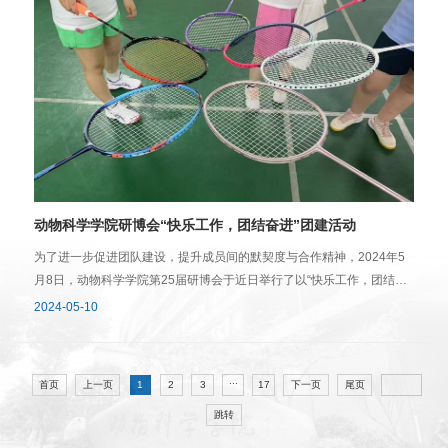
设、学习就业等方面对参评学习室进行了综合考察，并有针对性地对各
学习室提出了进一步的提升建议。团队建设文化氛围学习氛围经过初评
走访，共有13个学习室脱颖而出。这些学习室硬件设施完善齐全，环境
整洁美观，学习氛围浓厚，文化建设突出，进入后续答辩评比环节。本
次初评走访不仅是党员示范学习室创建活动的重要环节，也是研究生同
学之间相互学习，共同提高的重要契机。文/徐莉图/童瑶 学院学工办
2024年6月27日
动物科学学院研博会“快乐工作，团结奋进”团建活动
为了进一步促进团队建设，提升成员间的默契度与合作精神，2024年5
月8日，动物科学学院第25届研博会于近日举行了以“快乐工作，团结奋
进”为主题的羽毛球比赛活动。此次活动不仅增进了成员们的身体素质，
2024-05-10
也强化了团队凝聚力，为大家提供了一个展示自我、合作共赢的平台。
本次羽毛球比赛分为单打与双打两个项目，参赛成员们根据个人兴趣与
能力踊跃报名。在比赛过程中，选手们挥汗如雨、全力以赴，充分展示
...
首页
上一页
下一页
尾页
1
2
3
17
了动科学院研博会在德智体美劳方面的全面发展，赛场气氛既紧张激烈
跳转
又充满友好和谐的竞争精神。除了激烈的比赛，活动还大大增强了全员
的参与感。无论是羽毛球技术的高手，还是初学者，大家都能在友好的