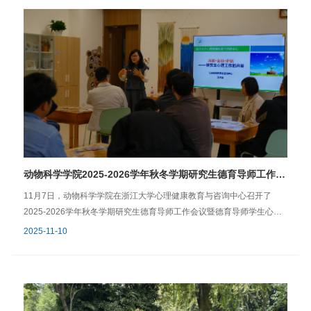
地的全流程指南》主题宣讲会，帮助毕业生破解求职难题，精准规划职
象深刻。中国生猪产业的高质量发展离不开核心育种技术的自主创新与
业发展路径。学院党委副书记任思丹，团委书记乔恒宇及学院本、研学
国际先进经验的深度融合，这一次pic之行就是一次很好的交流融合学习
生50余人参加了本次讲座。讲座中，杨倩老师结合与毕业生交流的经
的机会。 李俊政，2025级畜牧专业硕士生：从严控精液品质、运用配
验，一针见血地指出了当下学子求职过程中面临的核心困境。针对这些
套系构建完备繁育体系，到攻克CD163基因编辑技术并成功实现海外落
痛点，杨老师重点阐释了AI工具在求职中的核心价值。她提到，AI不仅
地，PIC始终兼备先进育种技术与前沿创新理念，稳步推动科研成果向应
能精准筛选招聘信息、优化简历内容，极大降低时间成本，还能整合笔
用转化。其全方位的技术布局与深厚的研发积淀，让我真切感受到头部
试面试题库、提供个性化指导，帮助同学提升求职核心能力。“打败你的
育种企业的硬核实力。 李志明，2024级畜牧专业硕士：此次PIC交流活
不是AI，而是会用AI的人”，杨倩老师的话语引发了在场同学的强烈共
动让我们走进头部育种企业，作为育种专业的学生，这是一次难得的与
鸣。之后，围绕求职全流程，杨老师详细拆解了AI工具的具体应用场
产业近距离交流学习的机会。作为一家外企，PIC在融入中国生猪市场的
景。在求职启动期，同学可通过梳理成就故事明确职业偏好，借助我校
过程中，诸多举措与细节都做得相当出色。未来，PIC很可能成为中国本
自主开发的“学生生涯导师”Chat工具，输入个人性格、经历、岗位偏好
土猪育种企业的有力竞争对手，对推动中国生猪群体的遗传改良具有积
动物科学学院2025-2026学年秋冬学期研究生德育导师工作会议暨德育导师学生心理健康教育专项培训顺利召开
等信息，获取个性化职业方向推荐；面对晦涩的职位描述，AI能帮助解
极的促进作用。图片：高炜文字：李国秋浙江大学动物科学学院研博会
析背后的能力要求，甚至为欠缺的技能制定分阶段提升计划。在材料准
11月7日，动物科学学院在浙江大学心理健康教育与咨询中心召开了
浙江大学动物科学学院学工办2026年6月8日
备期，杨老师强调简历的核心是“匹配而非优秀”，指导同学利用AI解析岗
2025-2026学年秋冬学期研究生德育导师工作会议暨德育导师学生心理
位需求、润色内容、诊断优化，用具体数据体现经历价值，突出与目标
健康教育专项培训，邀请校心理健康教育与咨询中心专职咨询师孙大雁
2025-11-10
岗位的契合度。投递期与面试期是求职关键环节。杨老师建议同学使用
老师为学院研究生德育导师开展心理健康教育资源介绍及业务培训，学
飞书多人表格等工具记录投递信息、设置截止日期提醒，避免遗漏机
院分管副院长单体中、学院党委副书记任思丹、研究生德育导师、辅导
会；针对笔试面试的多样形式，学校整合的AI工具可提供不同行业的真
员及相关科室负责人共同参会。首先，孙大雁老师带领与会人员参观了
实题库和模拟面试服务，不仅能优化回答内容，还能帮助性格内向的同
学校心理健康教育与服务中心相关的资源和设施。中心现设有正念冥想
学缓解紧张情绪，实现“脱敏训练”。最后，杨老师提醒同学摒弃“完美主
室、沙盘艺术室、光照暖心室、生物反馈室和卉心空间等设施，配备了