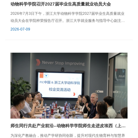
动物科学学院召开2027届毕业生高质量就业动员大会
2026年7月3日下午，浙江大学动物科学学院2027届毕业生高质量就业
动员大会在学院梓荣报告厅召开。浙江大学就业服务与指导中心副主任
杨倩、学院党委书记丁立仲、党委副书记任思丹、团委书记、研究生辅
2026-07-09
导员乔恒宇出席会议，2027届全体毕业生参加大会。会议伊始，学院党
委书记丁立仲作动员讲话。他结合学院往届毕业生就业数据，深入剖析
了往届学生的主要就业方向与当前行业发展趋势。他勉励同学们要坚定
毕业与就业信心，提前规划职业方向，扎实做好就业储备，主动拓展就
业视野，积极投身畜牧业建设，为我国畜牧业现代化和高质量发展贡献
浙大力量。 之后，浙江大学就业服务与指导中心副主任杨倩作就业形势
分析专题报告。她从就业形势、就业选择、就业服务、给毕业生的建议
四个维度展开，系统梳理了当前高校毕业生面临的机遇与挑战，详细介
绍了学校为毕业生提供的各类就业服务资源和智能化工具。她指出，同
学们要结合自身实际情况，理性研判就业形势，深入思考最适合自己的
职业规划路径，充分用好各类就业资源和工具，在求职路上做到有的放
矢、从容应对。 学院党委副书记任思丹介绍了近五年学院研究生就业去
向情况。她从畜牧专业及兽医专业的主要就业方向切入，通过详实的数
师生同行共赴产业前沿--动物科学学院师生走进皮埃西（上海）农业科技有限公司开展研学交流
据展示了学院毕业生就业选择的多元性。最后，任老师用“早启动、明定
位、稳出击”九个字寄语2027届毕业生，希望大家尽早谋划职业方向，明
为深化产教融合，推动产学研协同创新，提升对现代生物育种与智慧养