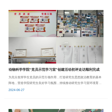
预备党员培训班现场教学活动。秋雨绵绵，却未能阻挡一群年轻党员的
红色学习之旅。在学院的精心组织下，学员们在西湖边冒雨前行，走进
中国共产党杭州历史馆，通过参观学习，深入了解了中国共产党在杭州
的光辉历程和伟大成就。 在历史馆内，学员们认真聆听讲解员的介绍，
观看了丰富的历史资料和珍贵的实物展示，重温了党的历史，感悟了革
命先辈的英勇事迹。此次参观不仅是一次知识的学习，更是一次心灵的
洗礼，让学员们对党的历史有了更加深刻的认识和理解。 通过本次现
场学习，进一步提升了学院学生预备党员对党的光荣历史和新时代党员
的责任担当的理解，帮助培训班学员将学习到的理论与实践相结合，为
成为光荣的中共正式党员打下了坚实的基础。 文/于紫桐图/学生党建中
心 学院学工办2024年10月28日
动物科学学院“党员示范学习室”创建活动初评走访顺利完成
为充分发挥学生党员的示范引领作用，打造研究生思想政治教育的基本
阵地，营造学院研究生良好学习氛围，持续推动研究生学习室环境育人
提质增效，按照学院“党员示范学习室”创建要求，2024年6月26日，由
2024-06-27
学院学工办牵头，学院学生党建中心组织各学生党支部开展的“党员示范
学习室”初评实地走访顺利完成。各研究生党支部共推荐22个学习室报名
参加本次“党员示范学习室”创建活动，经学生党员考察小组对参评学习室
进行了初评走访，严格按照评选标准，从卫生环境、安全状况、文化建