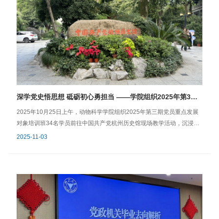
义”，聚焦核心需求选择岗位，同时警惕虚假承诺与招聘诈骗，明确三方
专业的咨询师和心理健康教育师资，开设了各类心理团辅课程和个体心
协议的法律关系及违约金相关规定，做好自我权益保护。在讲座问答环
理咨询，给参会人员留下了深刻印象。参观中，孙大雁老师详细介绍了
节，同学们结合精彩的宣讲内容和自己在求职准备中遇到的疑惑积极提
中心现有校内外各类设施、课程和服务的预约渠道和资源类型，为有需
问，杨倩老师逐一作出细致解答。现场同学纷纷表示，讲座内容干货满
要的师生提供支持。 参观结束后，心理健康教育与咨询中心的孙大雁老
满，既解答了求职中的困惑，又提供了可操作的工具与方法，为未来职
师为与会人员带来了题为“研究生心理健康与导学关系”的专题报告。围绕
业发展指明了方向。此次生涯委员院级培训专题宣讲会的成功举办，有
研究生常见心理问题、心理障碍与危机的识别等内容展开，并结合OH卡
力提升学院生涯委员队伍素养，进一步巩固与激活“学院-职发中心-生涯
牌等工具，生动讲解了如何与学生进行深度交流。报告为导师们如何构
委员-班级同学”四级生涯教育工作网络，为应届毕业生提供就业帮助。文
建和谐导学关系提供了专业的指导与实用的建议。 在工作交流环节，与
深学党史悟思想 砥砺初心勇担当 ——学院组织2025年第3期学生党员重点发展对象培训班学员赴中国共产党杭州历史馆开展现场教学
字｜团委办公室张旭 动物科学学院团委2025年11月20日
会老师们展开了热烈讨论。大家就研究生思想动态的研判、困难学生的
有效帮扶交流经验。随后，会议通报了学院近期在经济困难学生资助、
2025年10月25日上午，动物科学学院组织2025年第三期党员重点发展
毕业生就业落实等方面的工作安排。本次会议的召开，不仅提升了德育
对象培训班34名学员前往中国共产党杭州历史馆现场教学活动，沉浸式
导师队伍对学生心理健康教育知识的理解和应用能力，也为本学期研究
开展党史学习教育。 中国共产党杭州历史馆作为展现杭州地方党组织发
2025-11-03
生思想政治教育工作的顺利开展奠定了坚实的基础。学院将继续加强德
展脉络、传承红色基因的重要阵地，通过珍贵史料、实物展品、场景复
育导师队伍建设，为助力学生成长成才不懈努力。文字/研究生兼职辅导
原、多媒体互动等丰富展陈形式，系统呈现了杭州从新民主主义革命时
员 何芳图片/学院团委文宣部 姜馨雅审核/乔恒宇 动物科学学院学生工作
期到新时代的沧桑巨变。在馆内，学员们依次参观了“夺取新民主主义革
办公室2025年11月10日
命伟大胜利的杭州篇章”、“完成社会主义革命和推进社会主义建设的杭州
记忆”、“进行改革开放和社会主义现代化建设的杭州实践”和“打造中国特
色社会主义新时代的杭州样本”四大主题展区，深入了解了杭州地方党组
织的发展脉络。通过此次现场教学活动，帮助参训学员从党史中汲取精