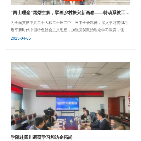
获专业知识，也拓展自己的边界，成就自我，报效祖国。”导师代表王佳
“两山理念”熠熠生辉，擘画乡村振兴新画卷——特动系教工党支部、研究生第四党支部赴江西省婺源县档案馆开展党建活动
堃教授向新生们送上诚挚欢迎与衷心祝贺。她强调从“会读书”到“会创
造”的关键转变，引用“勤学、修德、明辨、笃实”八字方针指引新生前
为全面贯彻中共二十大和二十届二中、三中全会精神，深入学习贯彻习
行。王教授以航海喻科研，指出虽挑战重重，但师生携手、团队扶持，
近平新时代中国特色社会主义思想，加强党员政治理论学习教育，促进
科研旅程便充满希望与乐趣。她引用习近平主席在亚太经合组织峰会上
理论与实践结合、推进党建和业务深度融合，进一步激发党建创新活
2025-04-05
的古诗“浩渺行无极，扬帆但信风”，鼓励新生们在师生同心、同侪共济的
力，3月31日特动系教工党支部和特种经济动物科学系研究生第四党支
环境中扬帆起航，借助时代东风与知识信风，勇往直前，创造辉煌。
部共赴赣东北革命根据地的重要组成部分、全国“绿水青山就是金山银
在新任德育导师聘任仪式上，单体中副院长为杜华华、吴海冲、韩新燕
山”实践创新基地——江西省婺源县参观学习。婺源是一块浸染革命烈士
三位老师颁发聘书。学院期待他们为新生的成长护航，助力新生在大学
鲜血的红土地，在土地革命战争、抗日战争和解放战争时期都留下了深
中收获知识、培养品德，实现全面发展。 新生代表、2025级兽医专业
刻的印记，婺源人民在中国共产党的领导下，开展了不屈不挠的革命斗
硕士研究生余佳茗在发言中坚定地表示，将继续深耕兽医预防方向，传
争，于1949年5月1日，全境解放，掀开历史新篇章。今天，我们早已远
承“厚德博学，慎思敦行”的院训，践行“求是创新”的校训精神，用专业力
离战火纷飞的年代，但仍需要不断深入党史学习，切身感悟革命先辈的
量守护生命健康，努力成长为有担当的兽医人，为动科事业贡献力
信仰力量和血染的红色基因，弘扬革命精神，永葆奋斗本色。“潮平两岸
量。 赠予院徽仪式将现场的氛围推向了高潮。郑火青副院长、师福山
阔，风正一帆悬。”婺源人民开拓创新、锐意进取，在党的十八大以后，
副院长、张坤老师与谭勋老师作为师长代表一同上台，向2025级研究生
在历届县委县政府的带领下，婺源进入了一个崭新的发展阶段，经济和
新生代表佩戴院徽。与此同时，全场新生共同将动物科学学院的院徽郑
社会各项事业都发生了翻天覆地的变化，城乡面貌日新月异，人民幸福
重佩戴于胸前。熠熠生辉的院徽，不仅象征着新生们崭新的身份与沉甸
节节攀升。2023年10月，习近平总书记在江西省上饶市婺源县考察时指
甸的责任，更承载着历代动科人的精神传承与时代使命。 欢迎大会的第
出，“优美的自然环境本身就是乡村振兴的优质资源，要找到实现生态价
学院赴四川调研学习和访企拓岗
二阶段是“院长第一课”，动物科学学院副院长（主持工作）晏向华老师以
值转换的有效途径，让群众得到实实在在的好处。”自2018年开始，婺源