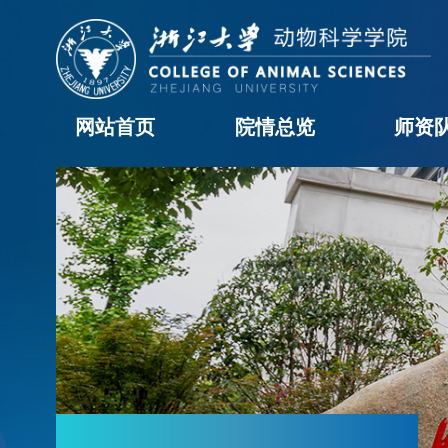
网站首页
院情总览
师资
学院概况
历任领导
现任领导
机构设置
学院黄页
科室职责
办事流程
院长信箱
教职工
学科
访问
博士