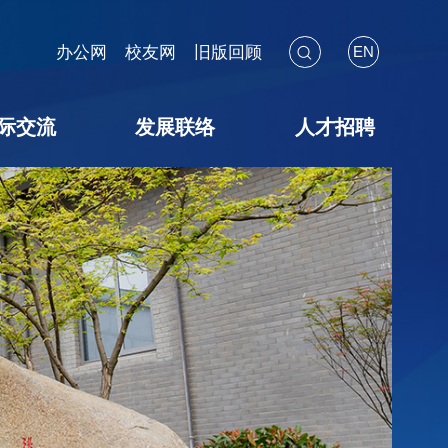
办公网
校友网
旧版回顾
EN
际交流
发展联络
人才招聘
海外见闻
国际会议
交流项目
暑期学校
校友联络
教育基金
捐赠途径
捐赠鸣谢
捐赠用途
教师招聘
博后招聘
员工招聘