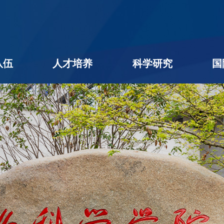
队伍
人才培养
科学研究
国
名录
队伍
学者
后
本科生教育
研究生教育
学生工作
教学相长
创新创业
科研进展
科研团队
平台机构
科研成果
社会服务
学术期刊
企业出题
成果转化
公用平台
学术交流