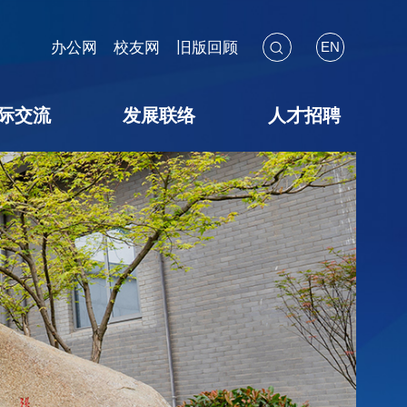
办公网
校友网
旧版回顾
EN
际交流
发展联络
人才招聘
海外见闻
国际会议
交流项目
暑期学校
校友联络
教育基金
捐赠途径
捐赠鸣谢
捐赠用途
教师招聘
博后招聘
员工招聘