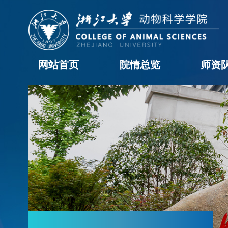
网站首页
院情总览
师资
学院概况
历任领导
现任领导
机构设置
学院黄页
科室职责
办事流程
院长信箱
教职工
学科
访问
博士