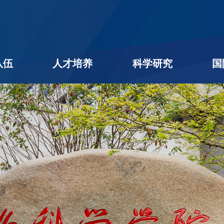
队伍
人才培养
科学研究
国
名录
队伍
学者
后
本科生教育
研究生教育
学生工作
教学相长
创新创业
科研进展
科研团队
平台机构
科研成果
社会服务
学术期刊
企业出题
成果转化
公用平台
学术交流