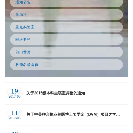
通知公告
微动科
重点实验室
院庆专栏
部门黄页
教师名录备份
19
关于2015级本科生寝室调整的通知
2017-06
11
关于中美联合执业兽医博士奖学金（DVM）项目之学长
2017-06
宣讲会的通知