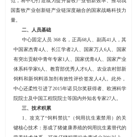
范，将中心打造成为提升畜牧产业创新效率、推动我
国畜牧产业创新链产业链深度融合的国家战略科技力
量。
二、人员基础
中心固定人员
368
名，正高
68
人、副高
41
人，其
中国家杰青
4
人、长江学者
2
人、国家万人
6
人、国家
有突出贡献中青年专家
1
人、国家优青
4
人、国家产业
体系科学家
6
人、教育部优秀人才
6
人、农业农村部新
饲料和新饲料添加剂有效性评价签发人
4
人。此外，
中心还柔性引进了
2015
年诺贝尔奖获得者、欧洲科学
院院士及中国工程院院士等国内外知名专家
27
人。
三、技术积累
1
、攻克了“饲料禁抗”（饲用抗生素禁用）的关
键核心技术：形成了猪健康养殖的饲用抗生素替代的