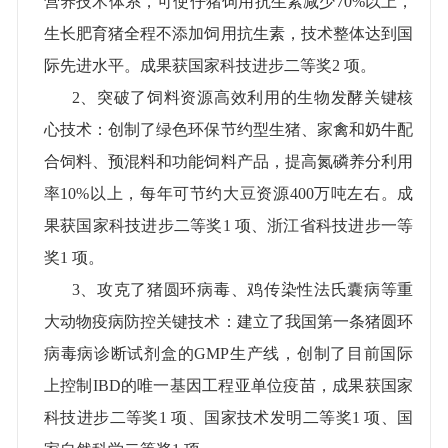
营养技术体系，可使仔猪饲用抗生素减少
70%
以上，
生长肥育猪全程不添加饲用抗生素，技术整体达到国
际先进水平。成果获国家科技进步二等奖
2
项。
2
、突破了饲料资源高效利用的生物发酵关键核
心技术：创制了绿色环保节约型生猪、家禽和奶牛配
合饲料、预混料和功能饲料产品，提高氮磷养分利用
率
10%
以上，每年可节约大豆资源
400
万吨左右。成
果获国家科技进步二等奖
1
项、浙江省科技进步一等
奖
1
项。
3
、攻克了猪圆环病毒、鸡传染性法氏囊病等重
大动物疫病防控关键技术：建立了我国第一条猪圆环
病毒病诊断试剂盒的
GMP
生产线，创制了目前国际
上控制
IBD
的唯一基因工程亚单位疫苗，成果获国家
科技进步二等奖
1
项、国家技术发明二等奖
1
项、国