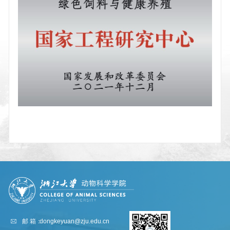
邮 箱：
dongkeyuan@zju.edu.cn