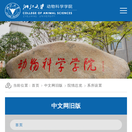
网站首页
办公网
校友网
旧版回顾
院情总览
师资队伍
人才培养
科学研究
国际交流
当前位置：
首页
中文网旧版
院情总览
系所设置
发展联络
中文网旧版
人才招聘
英文网站
首页