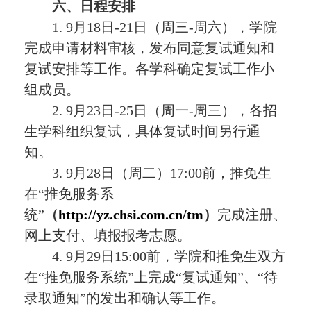
六、日程安排
1. 9
月
18
日
-21
日（周三
-
周六），学院
完成申请材料审核，发布同意复试通知和
复试安排等工作。各学科确定复试工作小
组成员。
2. 9
月
23
日
-25
日（周一
-
周三），各招
生学科组织复试，具体复试时间另行通
知。
3. 9
月
28
日（周二）
17:00
前，推免生
在“推免服务系
统”
（
http://yz.chsi.com.cn/tm
）
完成注册、
网上支付、填报报考志愿。
4. 9
月
29
日
15:00
前，学院和推免生双方
在“推免服务系统”上完成“复试通知”、“待
录取通知”的发出和确认等工作。