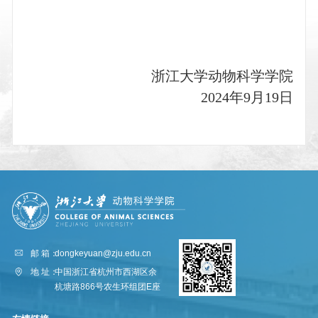
浙江大学动物科学学院
2024
年
9
月
19
日
邮 箱：
dongkeyuan@zju.edu.cn
地 址：
中国浙江省杭州市西湖区余
杭塘路866号农生环组团E座