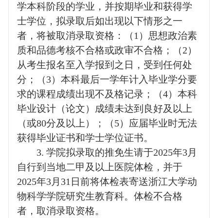
学本科阶段的学业，并按期毕业和获得学
士学位，拟录取后如出现以下情形之一
者，将被取消录取资格：（
1
）思想政治素
质和品德考核不合格或政审不合格；（
2
）
从考生报名至入学报到之日，受到任何处
分；（
3
）本科最后一学年计入毕业学分要
求的课程成绩出现不及格记录；（
4
）本科
毕业设计（论文）成绩未达到良好及以上
（或
80
分及以上）；（
5
）应届毕业时无法
获得毕业证书和学士学位证书。
3.
学院拟录取的推免生请于
2025
年
3
月
自行到当地二甲及以上医院体检，并于
2025
年
3
月
31
日前将体检表寄送浙江大学动
物科学学院研究生教育科。体检不合格
者，取消录取资格。