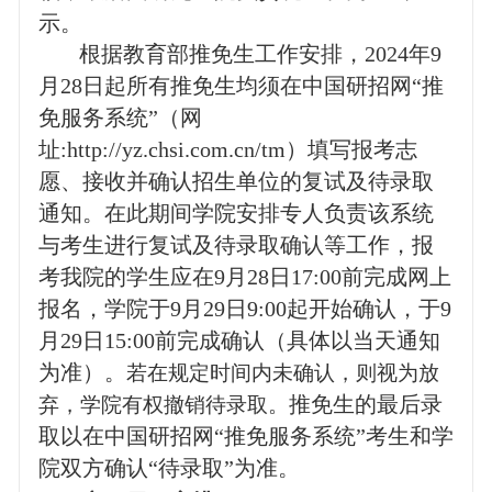
示。
根据教育部推免生工作安排，
2024
年
9
月
28
日起所有推免生均须在中国研招网“推
免服务系统”（网
址
:http://yz.chsi.com.cn/tm
）填写报考志
愿、接收并确认招生单位的复试及待录取
通知。在此期间学院安排专人负责该系统
与考生进行复试及待录取确认等工作，报
考我院的学生应在
9
月
28
日
17:00
前完成网上
报名，学院于
9
月
29
日
9:00
起开始确认，于
9
月
29
日
15:00
前完成确认（具体以当天通知
为准）。
若在规定时间内未确认，则视为放
推免生的最后录
弃，学院有权撤销待录取。
取以在中国研招网“推免服务系统”考生和学
院双方确认“待录取”为准。