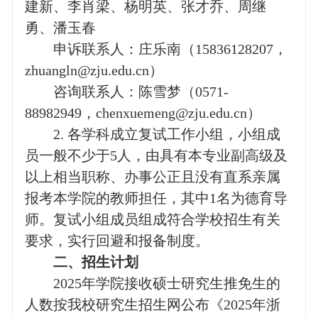
建新、李肖梁、杨明英、张才乔、周继
勇、潘玉春
申诉联系人：庄乐南（
15836128207
，
zhuangln@zju.edu.cn
）
咨询联系人：陈雪梦（
0571-
88982949
，
chenxuemeng@zju.edu.cn
）
2.
各学科成立复试工作小组，小组成
员一般不少于
5
人，由具有本专业副高级及
以上相当职称、办事公正且没有直系亲属
报考本学院的教师担任，其中
1
名为德育导
师。复试小组成员组成符合学校招生有关
要求，实行回避和报备制度。
二、招生计划
2025
年学院接收硕士研究生推免生的
人数按我校研究生招生网公布《
2025
年浙