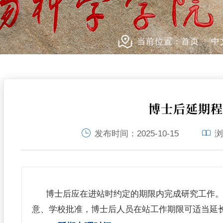
当前位置：
首页
中
博士后延期
发布时间：
2025-10-15
浏
博士后应在进站时约定的期限内完成研究工作
意、学校批准，博士后人员在站工作期限可适当延