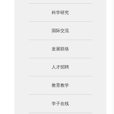
科学研究
国际交流
发展联络
人才招聘
教育教学
学子在线