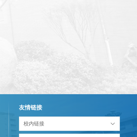
友情链接
校内链接