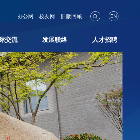
办公网
校友网
旧版回顾
EN
际交流
发展联络
人才招聘
海外见闻
国际会议
交流项目
暑期学校
校友联络
教育基金
捐赠途径
捐赠鸣谢
捐赠用途
教师招聘
博后招聘
员工招聘