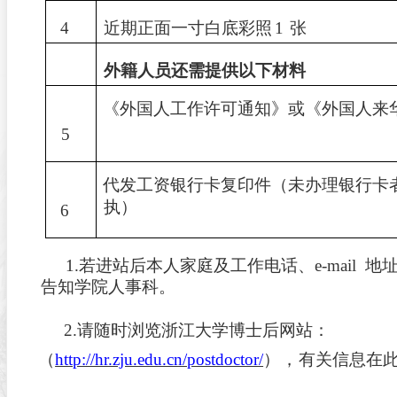
4
近期正面一寸白底彩照
1
张
外籍人员还需提供以下材料
《外国人工作许可通知》或《外国人来
5
代发工资银行卡复印件（未办理银行卡
执）
6
1.
若进站后本人家庭及工作电话、
e-mail
地
告知学院人事科。
2.
请随时浏览浙江大学博士后网站：
（
http://hr.zju.edu.cn/postdoctor/
），
有关信息在