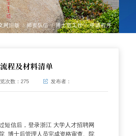
文网旧版
师资队伍
博士后工作
申请程序
到流程及材料清单
览次数：
275
发布者：
过短信后，登录浙江
大学人才招聘网
院
博士后管理人员完成资格审查、院