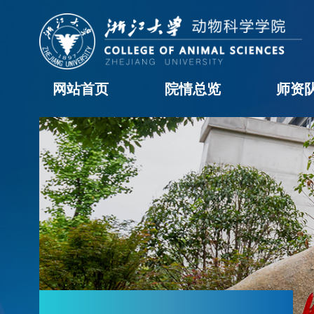
网站首页
院情总览
师资
学院概况
历任领导
现任领导
机构设置
学院黄页
科室职责
办事流程
院长信箱
教职工
学科
访问
博士