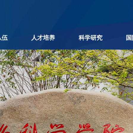
队伍
人才培养
科学研究
国
名录
队伍
学者
后
本科生教育
研究生教育
学生工作
教学相长
创新创业
科研进展
科研团队
平台机构
科研成果
社会服务
学术期刊
企业出题
成果转化
公用平台
学术交流