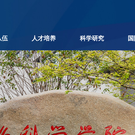
队伍
人才培养
科学研究
国
名录
队伍
学者
后
本科生教育
研究生教育
学生工作
教学相长
创新创业
科研进展
科研团队
平台机构
科研成果
社会服务
学术期刊
企业出题
成果转化
公用平台
学术交流