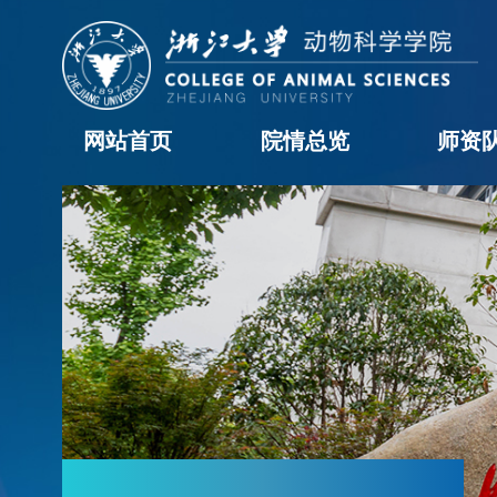
网站首页
院情总览
师资
学院概况
历任领导
现任领导
机构设置
学院黄页
科室职责
办事流程
院长信箱
教职工
学科
访问
博士