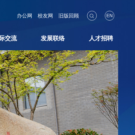
办公网
校友网
旧版回顾
EN
际交流
发展联络
人才招聘
海外见闻
国际会议
交流项目
暑期学校
校友联络
教育基金
捐赠途径
捐赠鸣谢
捐赠用途
教师招聘
博后招聘
员工招聘