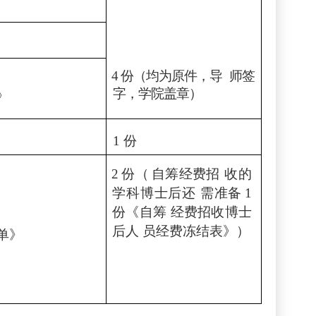
4
份（均为原件，导
师签
字，学院盖章）
》
1
份
2
份（
自筹经费招
收的
学科博士后还
需准备
1
份《自筹
经费招收博士
后人
员经费冻结表》）
单》