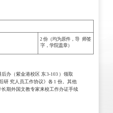
2
份（均为原件，导
师签
字，学院盖章）
博后办（紫
金港校区
东
3-103
）领取
后研
究人员工作协议》各
1
份。其他
学长期外国文教专家来校工作办证手续