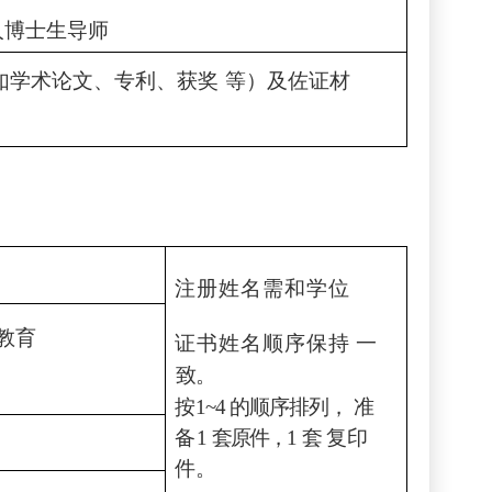
人博士生导师
如学术论文、专利、获奖
等）及佐证材
注册姓名需和学位
教育
证书姓名顺序保持
一
致。
按
1~4
的顺序排列，
准
备
1
套原件，
1
套
复印
件。