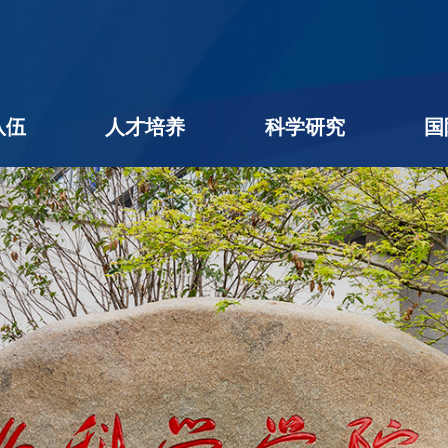
队伍
人才培养
科学研究
国
名录
队伍
学者
后
本科生教育
研究生教育
学生工作
教学相长
创新创业
科研进展
科研团队
平台机构
科研成果
社会服务
学术期刊
企业出题
成果转化
公用平台
学术交流