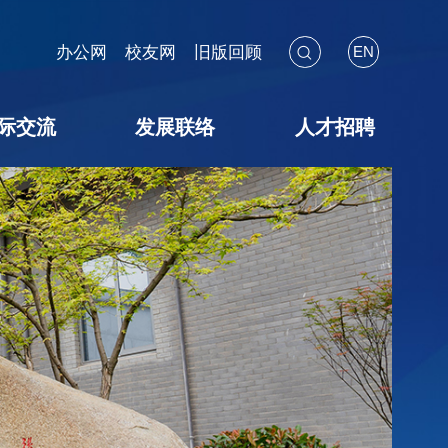
办公网
校友网
旧版回顾
EN
际交流
发展联络
人才招聘
海外见闻
国际会议
交流项目
暑期学校
校友联络
教育基金
捐赠途径
捐赠鸣谢
捐赠用途
教师招聘
博后招聘
员工招聘