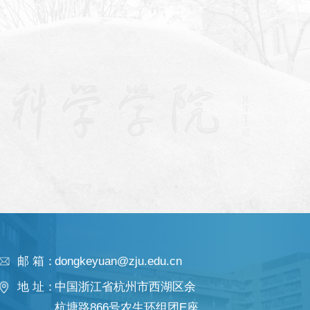
邮 箱：
dongkeyuan@zju.edu.cn
地 址：
中国浙江省杭州市西湖区余
杭塘路866号农生环组团E座