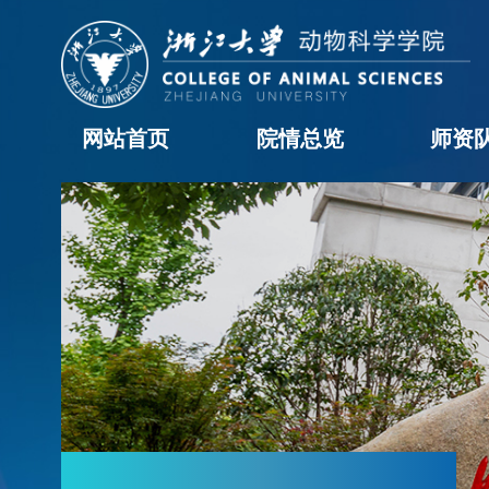
网站首页
院情总览
师资
学院概况
历任领导
现任领导
机构设置
学院黄页
科室职责
办事流程
院长信箱
教职工
学科
访问
博士