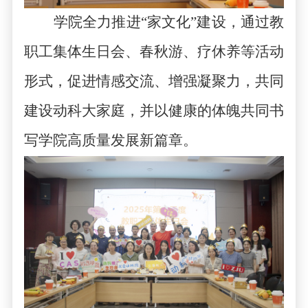
学院
全力推进
“
家文化
”
建设
，
通过教
职工集体生日会、春秋游、疗休养等活动
形式，
促进
情感
交流
、增强凝聚力
，
共同
建设动科大家庭，并以健康的体魄
共同
书
写学院高质量发展新篇章
。