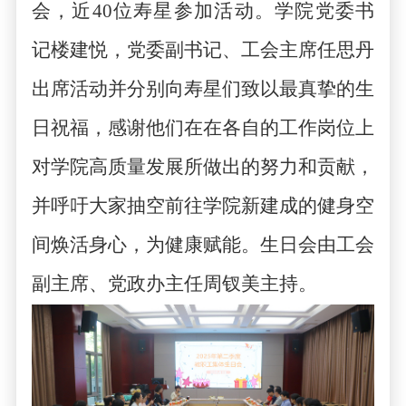
会，
近
4
0
位寿星参加活动。学院党委书
记楼建悦，党委副书记、工会主席任思丹
出席活动并分别向寿星们致以最真挚的生
日祝福，感谢他们在
在各自的工作岗位上
对学院
高质量
发展
所
做出的
努力和
贡献，
并呼吁大家抽空前往学院新建成的健身空
间焕活身心，为健康赋能
。生日会由工会
副主席、党政办主任周钗美主持。