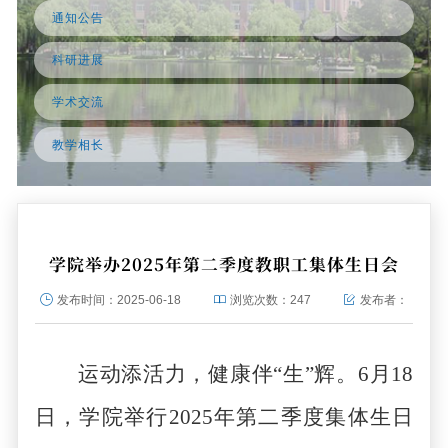
通知公告
科研进展
学术交流
教学相长
学院举办2025年第二季度教职工集体生日会
发布时间：
2025-06-18
浏览次数：
247
发布者：
运动添活力，健康伴
“生”
辉。
6
月
18
日，学院
举行
2025
年第
二
季度集体生日