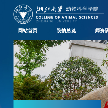
网站首页
院情总览
师资
学院概况
历任领导
现任领导
机构设置
学院黄页
科室职责
办事流程
院长信箱
教职工
学科
访问
博士