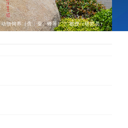
济动物饲养（含：蚕、蜂等）
教授（研究员）