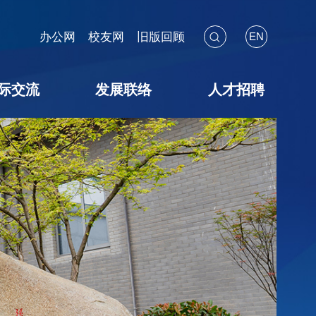
办公网
校友网
旧版回顾
EN
际交流
发展联络
人才招聘
海外见闻
国际会议
交流项目
暑期学校
校友联络
教育基金
捐赠途径
捐赠鸣谢
捐赠用途
教师招聘
博后招聘
员工招聘