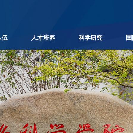
队伍
人才培养
科学研究
国
名录
队伍
学者
后
本科生教育
研究生教育
学生工作
教学相长
创新创业
科研进展
科研团队
平台机构
科研成果
社会服务
学术期刊
企业出题
成果转化
公用平台
学术交流