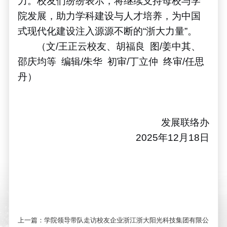
力。校友们纷纷表示，将继续支持母校与学
院发展，助力学科建设与人才培养，为中国
式现代化建设注入源源不断的
“
浙大力量
”
。
（文
/
王正云校友、胡福良 图
/
姜中其、
邵庆均等
编辑
/
朱华
初审
/
丁立仲 终审
/
任思
丹）
发展联络办
2025
年
12
月
18
日
上一篇：
学院领导带队走访校友企业浙江浙大阳光科技集团有限公