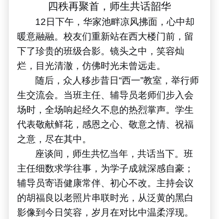
四秩再聚首，师生共话韶华
12
日下午，华家池畔凉风拂面，心中却
暖意融融。校友们重新站在西大楼门前，留
下了珍贵的班级合影。镜头之中，笑容灿
烂，目光清澈，仿佛时光未曾远走。
随后，众人移步昔日
“
西一
”
教室，举行师
生交流会。当班主任、辅导员老师们步入会
场时，全场响起经久不息的热烈掌声。学生
代表敬献鲜花，感恩之心、敬意之情、祝福
之意，尽在其中。
座谈间，师生共忆当年，共话当下。班
主任细数求学往事，为学子成就深感自豪；
辅导员寄语健康常伴、初心不改。主持会议
的胡福良以老照片串联时光，从泛黄的黑白
影像到今日笑容，岁月在对比中温柔浮现。