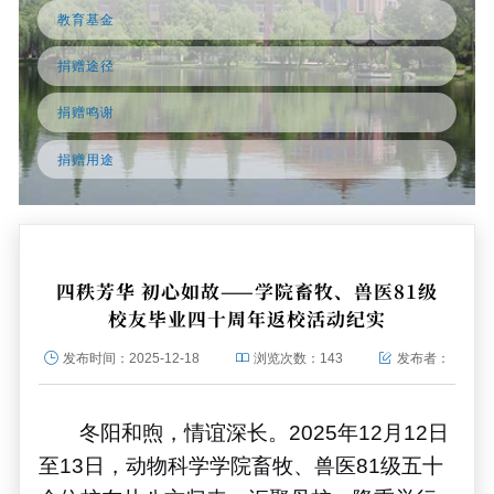
教育基金
捐赠途径
捐赠鸣谢
捐赠用途
四秩芳华 初心如故——学院畜牧、兽医81级
校友毕业四十周年返校活动纪实
发布时间：
2025-12-18
浏览次数：
143
发布者：
冬阳和煦，情谊深长。
2025
年
12
月
12
日
至
13
日，动物科学学院畜牧、兽医
81
级五十