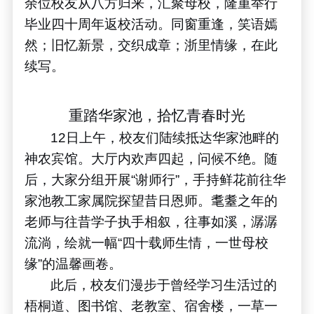
余位校友从八方归来，汇聚母校，隆重举行
毕业四十周年返校活动。同窗重逢，笑语嫣
然；旧忆新景，交织成章；浙里情缘，在此
续写。
重踏华家池，拾忆青春时光
12
日上午，校友们陆续抵达华家池畔的
神农宾馆。大厅内欢声四起，问候不绝。随
后，大家分组开展
“
谢师行
”
，手持鲜花前往华
家池教工家属院探望昔日恩师。耄耋之年的
老师与往昔学子执手相叙，往事如溪，潺潺
流淌，绘就一幅
“
四十载师生情，一世母校
缘
”
的温馨画卷。
此后，校友们漫步于曾经学习生活过的
梧桐道、图书馆、老教室、宿舍楼，一草一