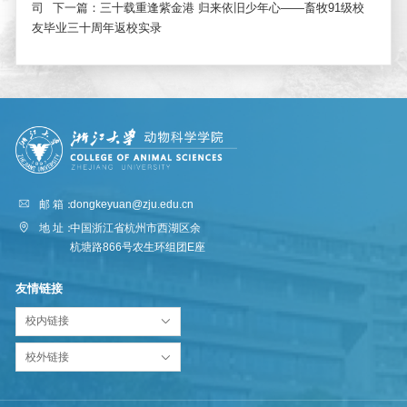
司
下一篇：
三十载重逢紫金港 归来依旧少年心——畜牧91级校
友毕业三十周年返校实录
邮 箱：
dongkeyuan@zju.edu.cn
地 址：
中国浙江省杭州市西湖区余
杭塘路866号农生环组团E座
友情链接
校内链接
校外链接