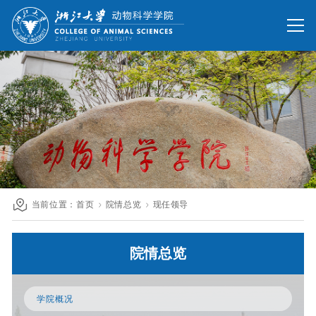
网站首页
办公网
校友网
旧版回顾
院情总览
师资队伍
人才培养
科学研究
国际交流
当前位置：
首页
院情总览
现任领导
发展联络
院情总览
人才招聘
英文网站
学院概况