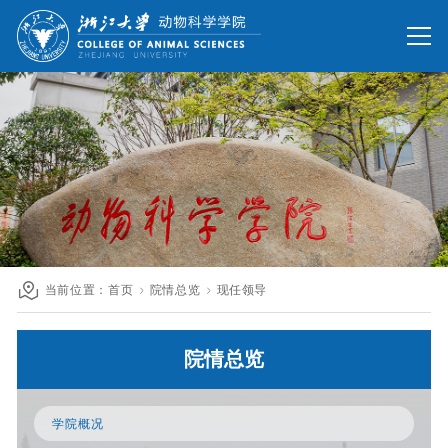
网站首页
办公网
校友网
旧版回顾
院情总览
师资队伍
人才培养
科学研究
国际交流
当前位置：
首页
院情总览
现任领导
发展联络
院情总览
人才招聘
英文网站
学院概况