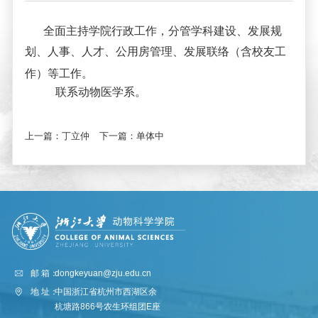
全面主持学院行政工作，分管学科建设、发展规
划、人事、
人才、
公用房管理、
发展联络（含校友工
作）等工作
。
联系动物医学系。
上一篇：
丁立仲
下一篇：
单体中
邮 箱：
dongkeyuan@zju.edu.cn
地 址：
中国浙江省杭州市西湖区余
杭塘路866号农生环组团E座