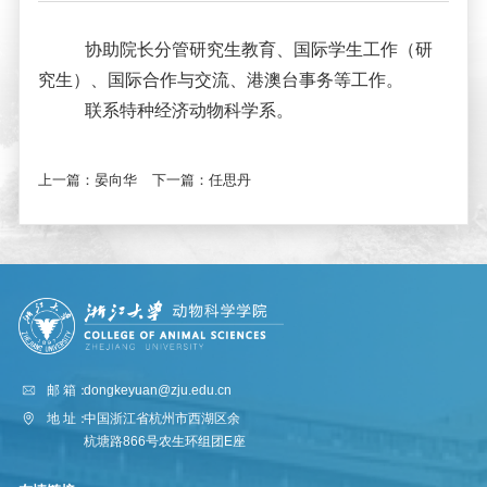
协助院长分管研究生教育、国际学生工作（研
究生）、国际合作与交流、港澳台事务等工作。
联系特种经济动物科学系。
上一篇：
晏向华
下一篇：
任思丹
邮 箱：
dongkeyuan@zju.edu.cn
地 址：
中国浙江省杭州市西湖区余
杭塘路866号农生环组团E座