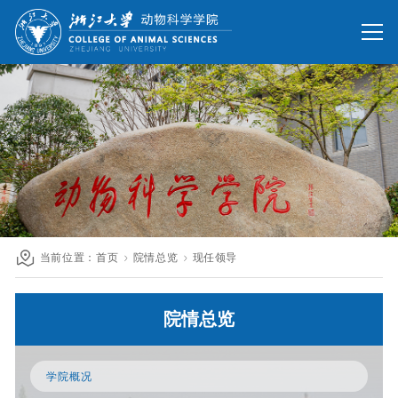
网站首页
办公网
校友网
旧版回顾
院情总览
师资队伍
人才培养
科学研究
国际交流
当前位置：
首页
院情总览
现任领导
发展联络
院情总览
人才招聘
英文网站
学院概况