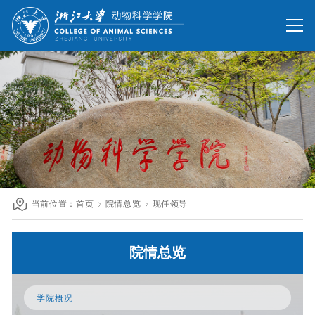
网站首页
办公网
校友网
旧版回顾
院情总览
师资队伍
人才培养
科学研究
国际交流
当前位置：
首页
院情总览
现任领导
发展联络
院情总览
人才招聘
英文网站
学院概况