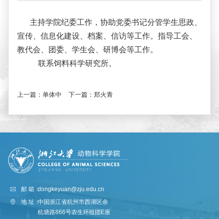
主持学院纪委工作，协助党委书记分管学生思政、
宣传、信息化建设、档案、信访等工作。
指导工会、
教代会
、
团委、学生会
、研博会等工作
。
联系饲料科学研究所。
上一篇：
单体中
下一篇：
郑火青
邮 箱：
dongkeyuan@zju.edu.cn
地 址：
中国浙江省杭州市西湖区余
杭塘路866号农生环组团E座