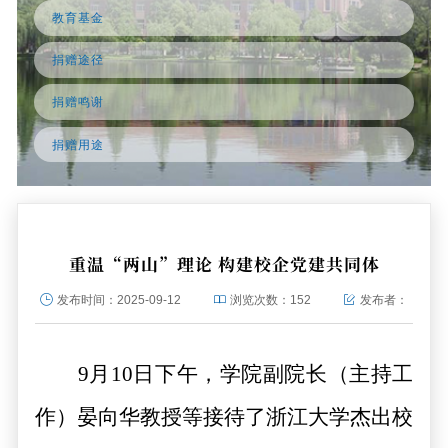
教育基金
捐赠途径
捐赠鸣谢
捐赠用途
重温“两山”理论 构建校企党建共同体
发布时间：
2025-09-12
浏览次数：
152
发布者：
9
月
10
日下午，
学院
副院长（主持工
作）晏向华教授等接待了浙江大学杰出校