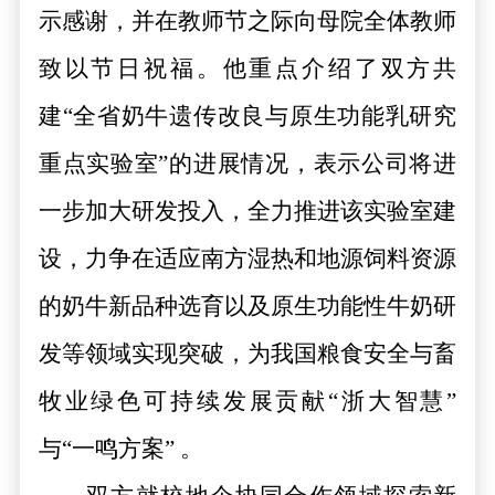
示感谢，并在教师节之际向母院全体教师
致以节日祝福。他重点介绍了双方共
建
“全省奶牛遗传改良与原生功能乳研究
重点实验室
”的进展情况，表示公司将进
一步加大研发投入，全力推进该实验室建
设，力争在适应南方湿热和地源饲料资源
的奶牛新品种选育以及原生功能性牛奶研
发等领域实现突破，
为
我国
粮食安全与
畜
牧业绿色可持续发展
贡献
“
浙
大
智慧
”
与
“
一鸣
方案
”
。