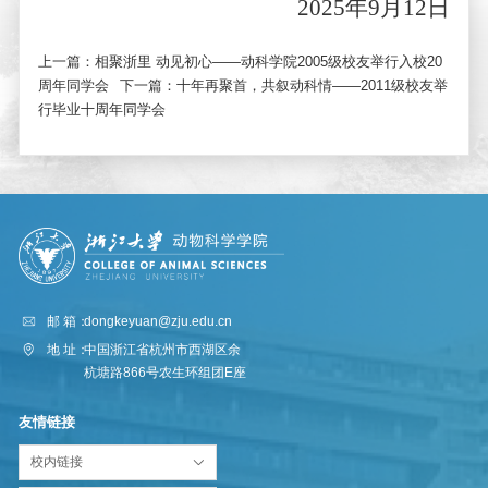
2025
年
9
月
12
日
上一篇：
相聚浙里 动见初心——动科学院2005级校友举行入校20
周年同学会
下一篇：
十年再聚首，共叙动科情——2011级校友举
行毕业十周年同学会
邮 箱：
dongkeyuan@zju.edu.cn
地 址：
中国浙江省杭州市西湖区余
杭塘路866号农生环组团E座
友情链接
校内链接