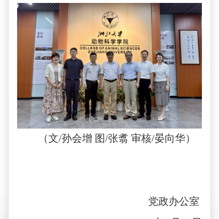
（
文
/
孙会增 图
/
张翥 审核
/
晏向华
）
党政办公室