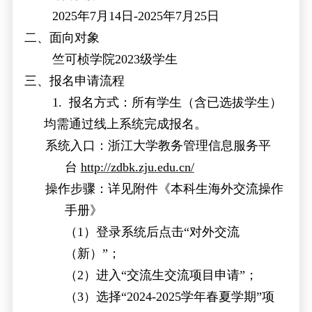
2025
年
7
月
14
日
-2025
年
7
月
25
日
二、面向对象
竺可桢学院2023级学生
三、报名申请流程
1.
报名方式：所有学生（含已选拔学生）
均需通过线上系统完成报名。
系统入口：浙江大学教务管理信息服务平
台
http://zdbk.zju.edu.cn/
操作步骤：详见附件《本科生海外交流操作
手册》
（
1
）登录系统后点击
“
对外交流
（新）
”
；
（
2
）进入
“
交流生交流项目申请
”
；
（
3
）选择
“2024-2025
学年春夏学期
”
项