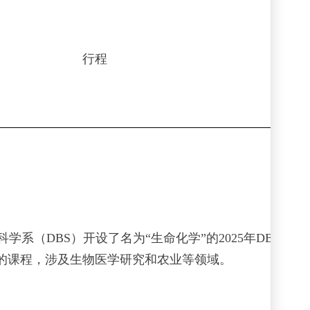
行程
科学系（
DBS
）开设了名为“生命化学”的
2025
年
DBS
暑期
的课程，涉及生物医学研究和农业等领域。