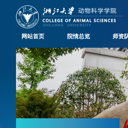
网站首页
院情总览
师资
学院概况
历任领导
现任领导
机构设置
学院黄页
科室职责
办事流程
院长信箱
教职工
学科
访问
博士