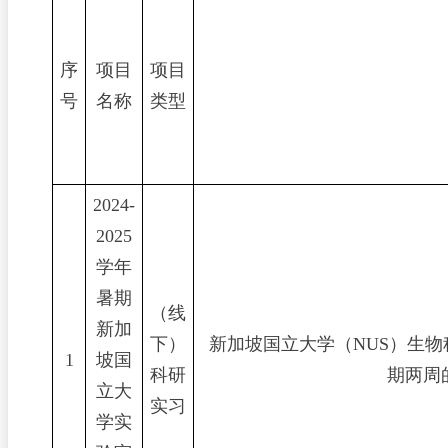
序
项
目
项目
号
名
称
类型
2024-
2025
学年
暑期
（线
新加
下）
新加坡国立大学（
NUS
）生物
1
坡国
科研
期两周
立大
实习
学实