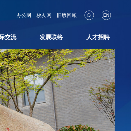
办公网
校友网
旧版回顾
EN
际交流
发展联络
人才招聘
海外见闻
国际会议
交流项目
暑期学校
校友联络
教育基金
捐赠途径
捐赠鸣谢
捐赠用途
教师招聘
博后招聘
员工招聘