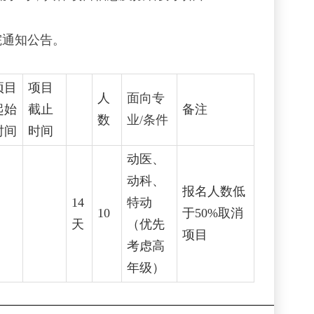
院通知公告。
项目
项目
人
面向专
起始
截止
备注
数
业/条件
时间
时间
动医、
动科、
报名人数低
14
特动
10
于50%取消
天
（优先
项目
考虑高
年级）