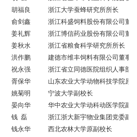
胡福良
浙江大学蚕蜂研究所所长
俞剑鑫
浙江科盛饲料股份有限公司董
姜礼辉
浙江博信药业股份有限公司董
姜秋水
浙江省粮食科学研究所所长
洪作鹏
建德市维丰饲料有限公司董事
祝永强
浙江省立同德医院组织人事部
胥保华
山东农业大学动物科技学院原
姚菊明
宁波大学副校长
晏向华
华中农业大学动科动医学院副
钱
磊
浙江浙大新宇物业集团党委副
钱永华
西北农林大学原副校长