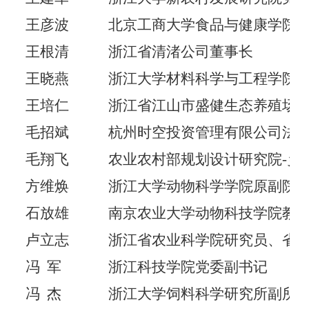
王彦波
北京工商大学食品与健康学院
王根清
浙江省清渚公司董事长
王晓燕
浙江大学材料科学与工程学院
王培仁
浙江省江山市盛健生态养殖场
毛招斌
杭州时空投资管理有限公司法
毛翔飞
农业农村部规划设计研究院
-
乡
方维焕
浙江大学动物科学学院原副院
石放雄
南京农业大学动物科技学院教
卢立志
浙江省农业科学院研究员、省
冯
军
浙江科技学院党委副书记
冯
杰
浙江大学饲料科学研究所副所