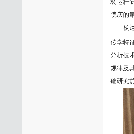
杨运桂
院庆的
杨
传学特
分析技
规律及
础研究