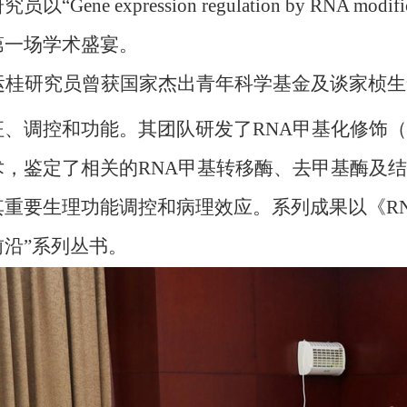
研究员以
“Gene expression regulation by RNA modifi
第一场学术盛宴。
运桂研究员曾获国家杰出青年科学基金及谈家桢生
征、调控和功能。其团队研发了
RNA
甲基化修饰
（
术，鉴定了相关的
RNA
甲基转移酶、去甲基酶及结
其重要生理功能调控和病理效应。系列成果以
《
R
前沿
”
系列丛书。