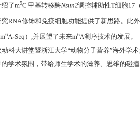
5
介绍了
m
C
甲基转移酶
Nsun2
调控辅助性
T
细胞
17
研究
RNA
修饰和免疫细胞功能提供了新思路。此外
6
6
cm
A-Seq
）
,
并展望了未来
m
A
测序技术的发展。
次动科大讲堂暨浙江大学
“
动物分子营养
”
海外学术
厚的学术氛围，带给师生学术的滋养、思维的碰撞