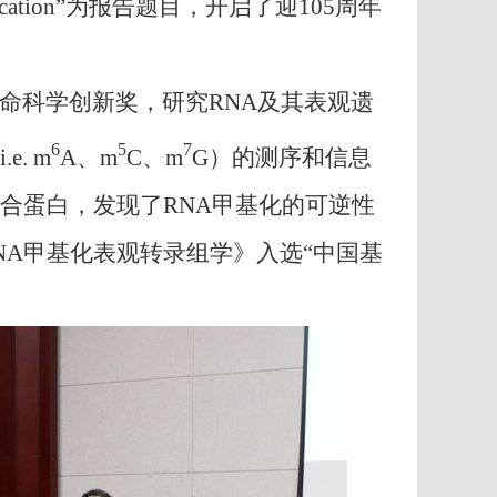
cation”
为报告题目，开启了迎
105
周年
命科学创新奖，研究
RNA
及其表观遗
6
5
7
i.e. m
A
、
m
C
、
m
G
）
的测序和信息
合蛋白，发现了
RNA
甲基化的可逆性
NA
甲基化表观转录组学
》
入选
“
中国基