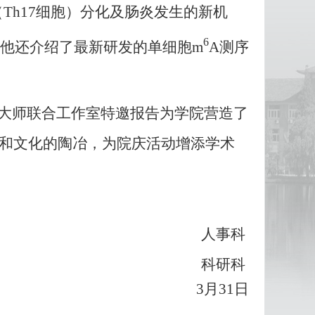
（
Th17
细胞
）
分化及肠炎发生的新机
6
他还介绍了最新研发的单细胞
m
A
测序
大师联合工作室特邀报告为学院营造了
和文化的陶冶，为院庆活动增添学术
人事科
科研科
3
月
31
日