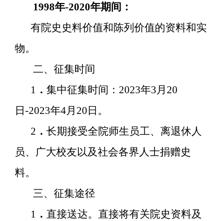
1998
年
-2020
年期间：
有院史史料价值和陈列价值的资料和实
物。
二、征集时间
1
．
集中征集时间：
2023
年
3
月
20
日
-2023
年
4
月
20
日。
2
．
长期接受全院师生员工、离退休人
员、广大校友以及社会各界人士捐赠史
料。
三、征集途径
1
．
直接送达。直接将有关院史资料及