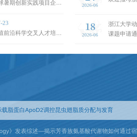
走进浙江一景生态牧业有
18
7-23
浙江大学动
殖前沿科学交叉人才培养
课题申请
2026-06
心试点建设论证会顺利召
文揭示载脂蛋白ApoD2调控昆虫翅脂质分配与发育
ar Immunology》发表综述—揭示芳香族氨基酸代谢物