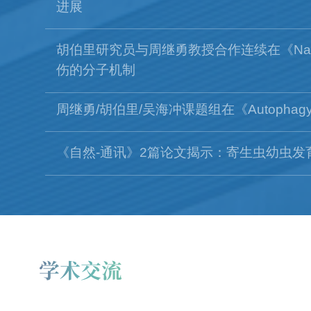
胡伯里研究员与周继勇教授合作连续在《Natu
伤的分子机制
周继勇/胡伯里/吴海冲课题组在《Autophag
《自然-通讯》2篇论文揭示：寄生虫幼虫
学术交流