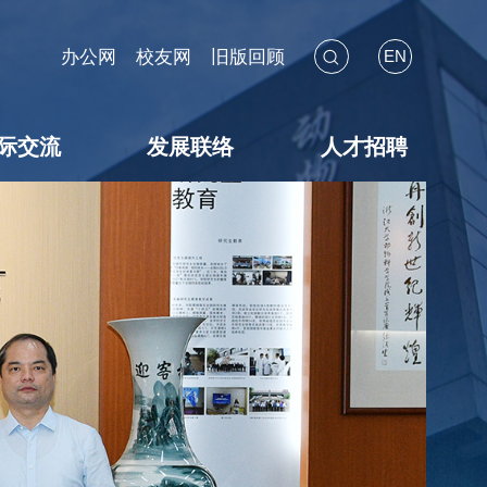
办公网
校友网
旧版回顾
EN
际交流
发展联络
人才招聘
海外见闻
国际会议
交流项目
暑期学校
校友联络
教育基金
捐赠途径
捐赠鸣谢
捐赠用途
教师招聘
博后招聘
员工招聘