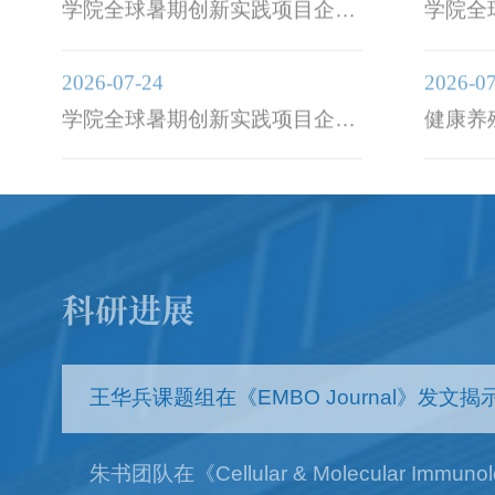
参访：走进杭州康德权饲料有限
参访：
公司
限公司
2026-07-24
2026-0
学院全球暑期创新实践项目企业
健康养
参访：走进诗华动保科技（杭
卓越中
州）有限公司
开
科研进展
王华兵课题组在《EMBO Journal》发
朱书团队在《Cellular & Molecul
进展