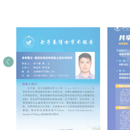
周五
动物科学学院梓荣报告厅（E122）
周四
26
18
“共享CNS学术思想”第7