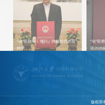
育
“动”听师说 | 张坤：三句箴言，寄
“动”听
语2026届毕业生
因“调色
长密码
版权所有