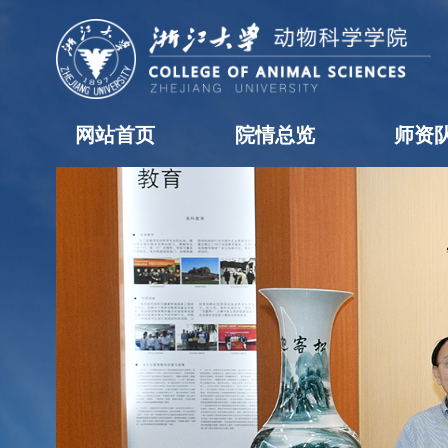
网站首页
院情总览
师资
学院概况
历任领导
现任领导
机构设置
学院黄页
科室职责
办事流程
院长信箱
教职工
学科
访问
博士