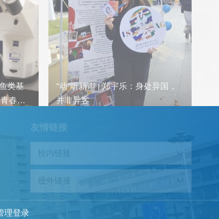
处异国，
“动”听新声 | 沈雨甜：从泰和到实
“
验室的精准营养之旅
载
友情链接
校内链接
校外链接
管理登录