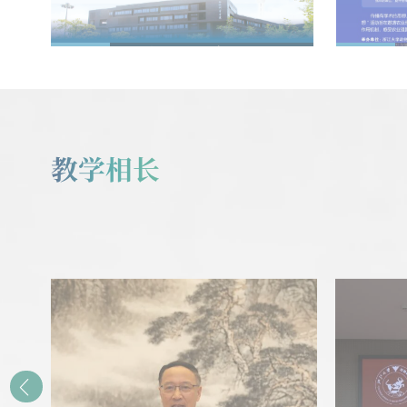
期：打破“营养决定论”：破
06月
06月
译蜜蜂蜂王发育的“建筑密
码”
教学相长