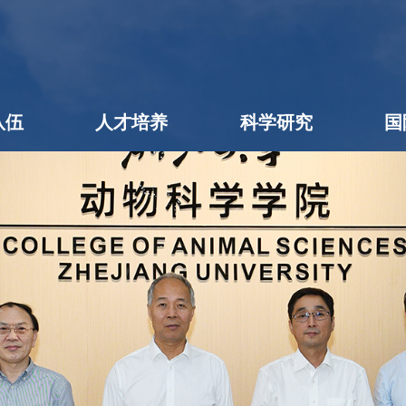
队伍
人才培养
科学研究
国
名录
队伍
学者
后
本科生教育
研究生教育
学生工作
教学相长
创新创业
科研进展
科研团队
平台机构
科研成果
社会服务
学术期刊
企业出题
成果转化
公用平台
学术交流