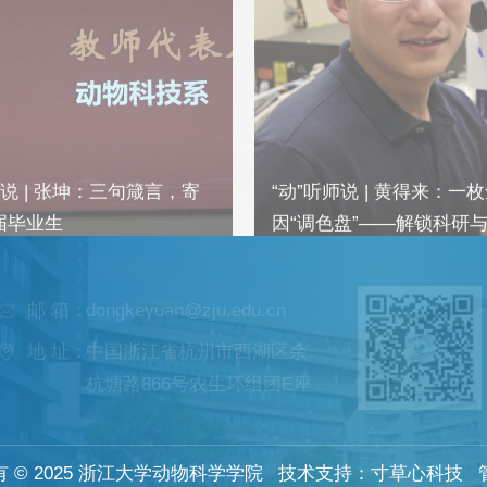
师说 | 黄得来：一枚鱼类基
“动”听新声 | 郑宇乐：身
盘”——解锁科研与青春成
并非异客
邮 箱：
dongkeyuan@zju.edu.cn
地 址：
中国浙江省杭州市西湖区余
杭塘路866号农生环组团E座
 © 2025 浙江大学动物科学学院
技术支持：
寸草心科技