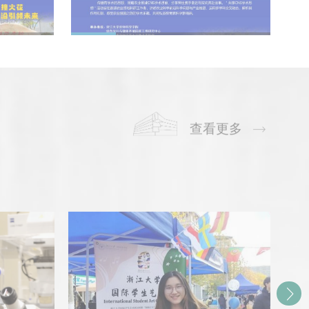
（第99期）-郝智慧教授学
06月
0
术报告
查看更多