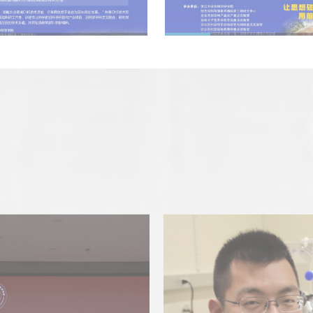
行共话科研育人”
CNS学术思想”
06月