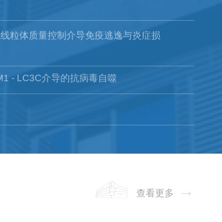
毒调控线粒体质量控制介导免疫逃逸与炎症损
1 - LC3C介导的抗病毒自噬
查看更多